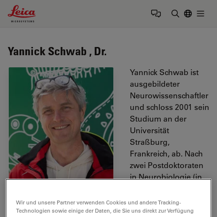
Leica Microsystems Logo
Togg
Suchbegrif
Yannick Schwab , Dr.
Yannick Schwab ist
ausgebildeter
Neurowissenschaftler
und schloss 2001 sein
Studium an der
Universität
Straßburg,
Frankreich, ab. Nach
zwei Postdoktoraten
in Neurobiologie (in
Kanada und in
Frankreich) trat er
Wir und unsere Partner verwenden Cookies und andere Tracking-
2005 in die
Technologien sowie einige der Daten, die Sie uns direkt zur Verfügung