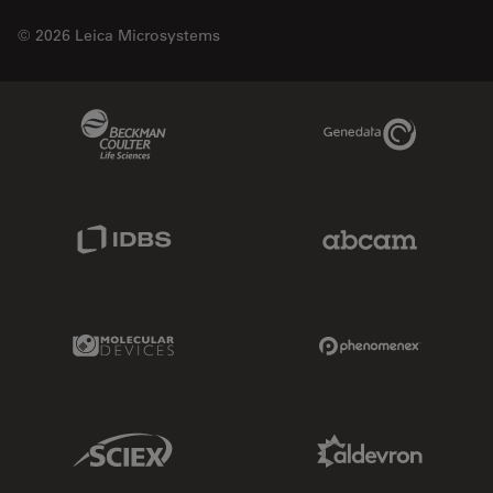
© 2026 Leica Microsystems
Beckman Coulter Link
Genedata Link
IDBS Link
Abcam Limited
Molecular Devices Link
Phenomenex L
Sciex Link
Aldevron Link