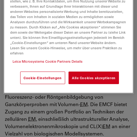
stellen, wie z. B. Ihre Kontaktdaten, um Ihre Nutzung unserer Website zu
Belegschaft der Elektronenmikroskopie-Einrichtung am
verbessern, Ihnen auf Grundlage Ihrer Interaktionen mit dieser und
IGBMC in Straßburg ein und wurde 2009 deren
anderen Websites personalisierte Werbung und Inhalte bereitzustellen,
das Teilen von Inhalten in sozialen Medien zu ermöglichen sowie
Betriebsleiter. In dieser Zeit entwickelte er Methoden
Analysen durchzuführen und die Wirksamkeit unserer Werbekampagnen
der Korrelativen Licht- und Elektronenmikroskopie
zu messen. Durch Klicken auf „Alle Cookies akzeptieren“ stimmen Sie
(CLEM), die auf kultivierte Zellen und
dem sowie der Weitergabe dieser Daten an unsere Partner zu (siehe Link
unten). Sie können Ihre Einwilligungseinstellungen jederzeit im Bereich
Modellorganismen angewendet werden.
„Cookie-Einstellungen“ am unteren Rand unserer Website ändern.
Lesen Sie unsere Cookie-Hinweise, um mehr über unsere Praktiken zu
Seit 2012 arbeitet Yannick Schwab am EMBL als
erfahren
Teamleiter in der Abteilung Zellbiologie und Biophysik
Leica Microsystems Cookie Partners Details
und als Leiter der Electron Microscopy Core Facility
(EMCF). Das Schwab-Team konzentriert sich auf die
Cookie-Einstellungen
Alle Cookies akzeptieren
Entwicklung von Methoden für multimodale
Korrelationen, insbesondere die Kombination von
Fluoreszenz- oder Röntgenbildgebung von
Ganzkörperproben mit Volumen-
EM
. Die EMCF bietet
Zugang zu einem großen Portfolio an Techniken der
zellulären
EM
, einschließlich ultrastruktureller Analyse,
Volumenelektronenmikroskopie und CL(X)
EM
an einer
Vielzahl von biologischen Modellsystemen.