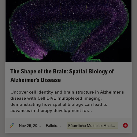
The Shape of the Brain: Spatial Biology of
Alzheimer’s Disease
Uncover cell identity and brain structure in Alzheimer's
disease with Cell DIVE multiplexed imaging,
demonstrating how spatial biology can lead to
advances in therapy development for…
Nov 29, 2023
Fallstudie
Räumliche Multiplex-Analyse
The Shap