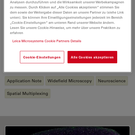
Analysen durchzuführen und die Wirksamkeit unserer Werbekampagnen
ein Unternehmen mit engagierten Mitarbeitern, die sich
zu messen. Durch Klicken auf „Alle Cookies akzeptieren“ stimmen Sie
dem sowie der Weitergabe dieser Daten an unsere Partner zu (siehe Link
der Förderung guter Wissenschaft verschrieben haben
unten). Sie können Ihre Einwilligungseinstellungen jederzeit im Bereich
- ein Unternehmen, das sich verpflichtet hat, das
„Cookie-Einstellungen“ am unteren Rand unserer Website ändern.
Richtige für unsere Kunden, unsere Gemeinden und
Lesen Sie unsere Cookie-Hinweise, um mehr über unsere Praktiken zu
erfahren
unseren Planeten zu tun.
Leica Microsystems Cookie Partners Details
https://www.cellsignal.com/
Cookie-Einstellungen
Alle Cookies akzeptieren
Tags
Application Note
Widefield Microscopy
Neuroscience
Spatial Multiplexing