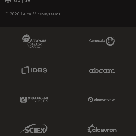
© 2026 Leica Microsystems
Beckman Coulter Link
Genedata Link
IDBS Link
Abcam Limited
Molecular Devices Link
Phenomenex L
Sciex Link
Aldevron Link