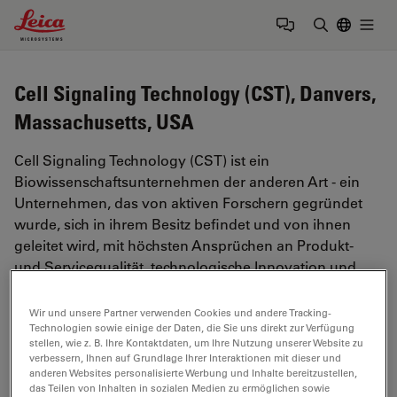
Leica Microsystems Logo
Togg
Suchbegrif
Cell Signaling Technology (CST), Danvers,
Massachusetts, USA
Cell Signaling Technology (CST) ist ein
Biowissenschaftsunternehmen der anderen Art - ein
Unternehmen, das von aktiven Forschern gegründet
wurde, sich in ihrem Besitz befindet und von ihnen
geleitet wird, mit höchsten Ansprüchen an Produkt-
und Servicequalität, technologische Innovation und
wissenschaftliche Strenge. CST wurde 1999 gegründet,
hat seinen Hauptsitz in Danvers, Massachusetts, USA,
Wir und unsere Partner verwenden Cookies und andere Tracking-
Technologien sowie einige der Daten, die Sie uns direkt zur Verfügung
und beschäftigt weltweit über 600 Mitarbeiter. CST
stellen, wie z. B. Ihre Kontaktdaten, um Ihre Nutzung unserer Website zu
bietet Wissenschaftlern auf der ganzen Welt
verbessern, Ihnen auf Grundlage Ihrer Interaktionen mit dieser und
erstklassige Produkte und Dienstleistungen, die sie in
anderen Websites personalisierte Werbung und Inhalte bereitzustellen,
das Teilen von Inhalten in sozialen Medien zu ermöglichen sowie
ihrem Streben nach Entdeckung unterstützen. CST ist