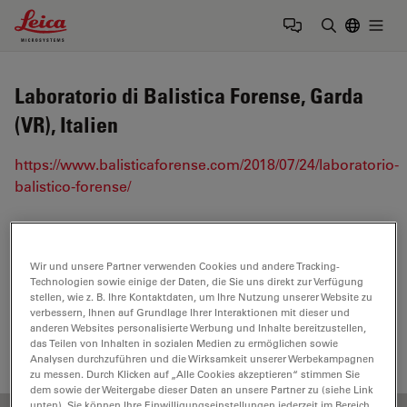
Leica Microsystems Logo
Togg
Suchbegrif
Laboratorio di Balistica Forense, Garda
(VR), Italien
https://www.balisticaforense.com/2018/07/24/laboratorio-
balistico-forense/
Tags
Wir und unsere Partner verwenden Cookies und andere Tracking-
Technologien sowie einige der Daten, die Sie uns direkt zur Verfügung
Microscope Imaging Software
Industrial Microscopy
stellen, wie z. B. Ihre Kontaktdaten, um Ihre Nutzung unserer Website zu
verbessern, Ihnen auf Grundlage Ihrer Interaktionen mit dieser und
Forensic Science
anderen Websites personalisierte Werbung und Inhalte bereitzustellen,
das Teilen von Inhalten in sozialen Medien zu ermöglichen sowie
Analysen durchzuführen und die Wirksamkeit unserer Werbekampagnen
zu messen. Durch Klicken auf „Alle Cookies akzeptieren“ stimmen Sie
dem sowie der Weitergabe dieser Daten an unsere Partner zu (siehe Link
unten). Sie können Ihre Einwilligungseinstellungen jederzeit im Bereich