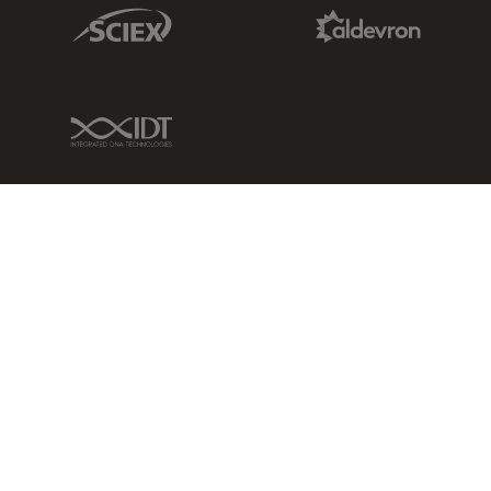
Sciex Link
Aldevron Link
IDT Link