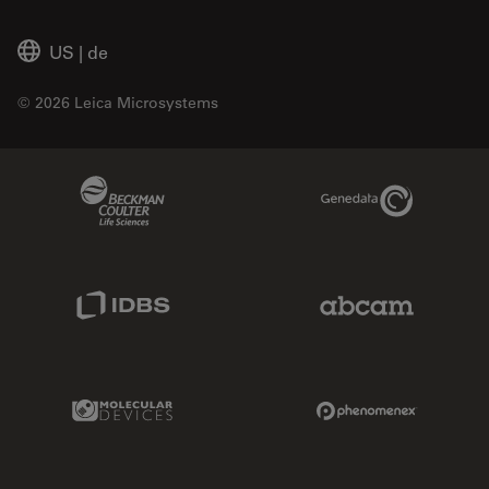
US
|
de
© 2026 Leica Microsystems
Beckman Coulter Link
Genedata Link
IDBS Link
Abcam Limited
Molecular Devices Link
Phenomenex L