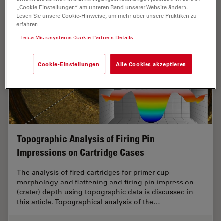
„Cookie-Einstellungen“ am unteren Rand unserer Website ändern.
Lesen Sie unsere Cookie-Hinweise, um mehr über unsere Praktiken zu
erfahren
Leica Microsystems Cookie Partners Details
Cookie-Einstellungen
Alle Cookies akzeptieren
Topographic Analysis of Firing Pin
Impressions on Cartridge Cases
The analysis of fired cartridges for primer cup
morphology and flattening and firing pin impression
(crater) depth using topographic data is discussed in
this article. Topographical analysis of the…