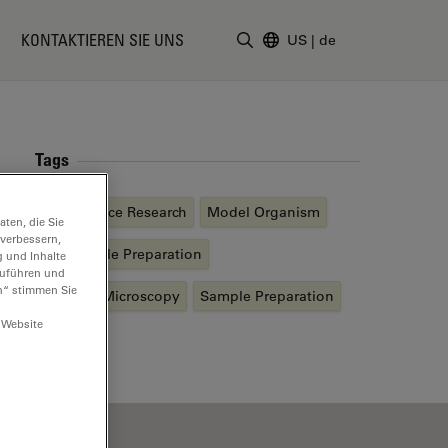
KONTAKTIEREN SIE UNS
US
|
de
Suchbegriff eingeben
Tags
Life Science Research
Model Organism
ten, die Sie
 verbessern,
EM
Sample Preparation
g und Inhalte
hzuführen und
n“ stimmen Sie
Electron Microscopy
Sample Preparation
 Website