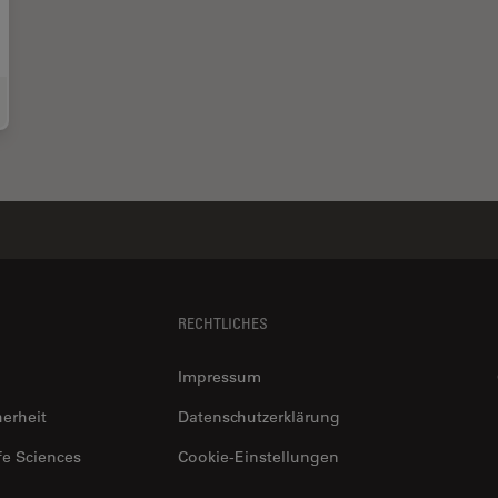
xy Resin Embedding of Animal and Human Tissues for Pathological Diagnosis a
RECHTLICHES
Impressum
herheit
Datenschutzerklärung
fe Sciences
Cookie-Einstellungen