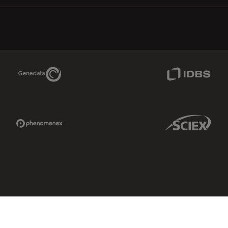
Genedata Link
IDBS Link
Phenomenex Link
Sciex Link