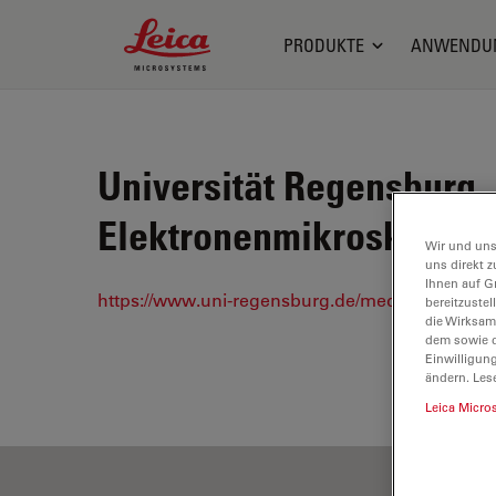
Leica Microsystems Logo
PRODUKTE
ANWENDU
Universität Regensburg, 
Elektronenmikroskopie,
Wir und uns
uns direkt z
Ihnen auf G
https://www.uni-regensburg.de/medizin/fakultaet
bereitzuste
die Wirksam
dem sowie d
Einwilligun
ändern. Les
Leica Micro