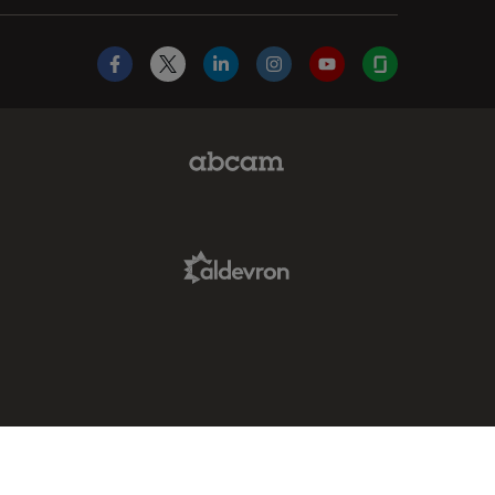
Facebook
X
LinkedIn
Instagram
YouTube
Glassdoor
Abcam Limited Link
Aldevron Link