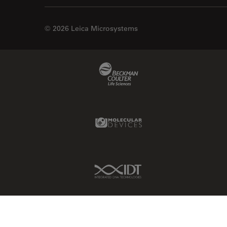
© 2026 Leica Microsystems
Beckman Coulter Link
Molecular Devices Link
IDT Link