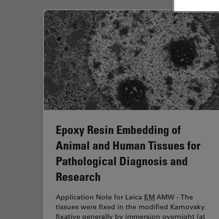
Epoxy Resin Embedding of
Animal and Human Tissues for
Pathological Diagnosis and
Research
Application Note for Leica
EM
AMW - The
tissues were fixed in the modified Karnovsky
fixative generally by immersion overnight (at