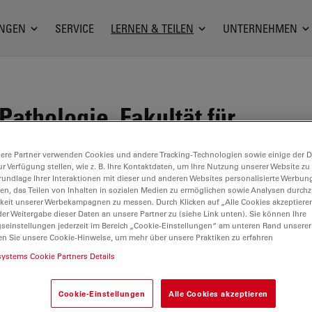
NGEN
SERVICE
LERNEN & TEILEN
UNTERNEHMEN
Pathologie, Fakultät für
 Deutschland
ere Partner verwenden Cookies und andere Tracking-Technologien sowie einige der Da
ur Verfügung stellen, wie z. B. Ihre Kontaktdaten, um Ihre Nutzung unserer Website zu
rundlage Ihrer Interaktionen mit dieser und anderen Websites personalisierte Werbun
/fakultaet-fuer-medizin/index.html
llen, das Teilen von Inhalten in sozialen Medien zu ermöglichen sowie Analysen durc
keit unserer Werbekampagnen zu messen. Durch Klicken auf „Alle Cookies akzeptiere
er Weitergabe dieser Daten an unsere Partner zu (siehe Link unten). Sie können Ihre
gseinstellungen jederzeit im Bereich „Cookie-Einstellungen“ am unteren Rand unserer
en Sie unsere Cookie-Hinweise, um mehr über unsere Praktiken zu erfahren
systems Cookie Partners Details
Cookie-Einstellungen
Alle Cookies akzeptieren