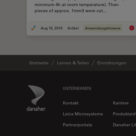
minimum 4h at room temperature). Then
pieces of approx. 1mm3 were cut…
Aug 19, 2016
Artikel
Anwendungshinweis
Epo
Startseite
Lernen & Teilen
Einrichtungen
Footer
Danaher Logo
UNTERNEHMEN
Kontakt
Karriere
Leica Microsystems
Produktsic
Partnerportale
Danaher Li