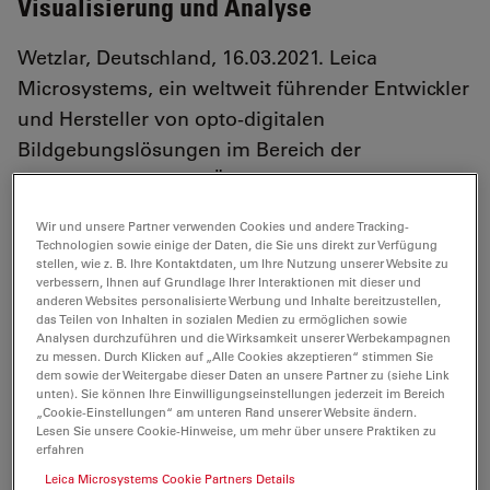
Visualisierung und Analyse
Wetzlar, Deutschland, 16.03.2021. Leica
Microsystems, ein weltweit führender Entwickler
und Hersteller von opto-digitalen
Bildgebungslösungen im Bereich der
Mikroskopie, hat die Übernahme einzelner
Vermögenswerte des privaten Unternehmens
Wir und unsere Partner verwenden Cookies und andere Tracking-
SVision LLC bekannt gegeben, darunter die
Technologien sowie einige der Daten, die Sie uns direkt zur Verfügung
stellen, wie z. B. Ihre Kontaktdaten, um Ihre Nutzung unserer Website zu
Softwarelösung Aivia.
verbessern, Ihnen auf Grundlage Ihrer Interaktionen mit dieser und
anderen Websites personalisierte Werbung und Inhalte bereitzustellen,
das Teilen von Inhalten in sozialen Medien zu ermöglichen sowie
Analysen durchzuführen und die Wirksamkeit unserer Werbekampagnen
zu messen. Durch Klicken auf „Alle Cookies akzeptieren“ stimmen Sie
dem sowie der Weitergabe dieser Daten an unsere Partner zu (siehe Link
Aivia ist eine auf Künstlicher Intelligenz (KI) beruhende,
unten). Sie können Ihre Einwilligungseinstellungen jederzeit im Bereich
innovative Lösung für Visualisierung, Analyse und
„Cookie-Einstellungen“ am unteren Rand unserer Website ändern.
Lesen Sie unsere Cookie-Hinweise, um mehr über unsere Praktiken zu
Interpretation von Bilddaten. Sie umfasst eine breite
erfahren
Palette von Machine-Learning- und Deep-Learning-
Leica Microsystems Cookie Partners Details