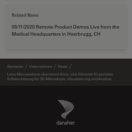
Related News
05/11/2020
Remote Product Demos Live from the
Medical Headquarters in Heerbrugg, CH
Startseite
Unternehmen
News
Leica Microsystems übernimmt Aivia, eine führende KI-gestützte
Softwarelösung für 3D-Mikroskopie, Visualisierung und Analyse
Danaher Logo
Footer