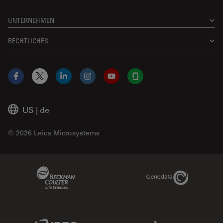
UNTERNEHMEN
RECHTLICHES
Facebook
X
LinkedIn
Instagram
YouTube
Glassdoor
US
|
de
© 2026 Leica Microsystems
Beckman Coulter Link
Genedata Link
IDBS Link
Abcam Limited