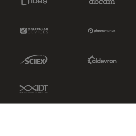
Molecular Devices Link
Phenomenex L
Sciex Link
Aldevron Link
IDT Link