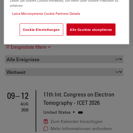
Lesen Sie unsere Cookie-Hinweise, um mehr über unsere Praktiken zu
erfahren
Leica Microsystems Cookie Partners Details
Cookie-Einstellungen
Alle Cookies akzeptieren
Ereignisliste filtern
09
–
12
11th Int. Congress on Electron
Tomography - ICET 2026
AUG
2026
United States
•
Zum Kalender hinzufügen
Mehr Informationen anfordern