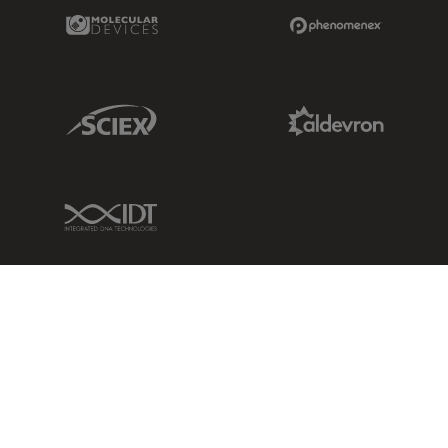
Molecular Devices Link
Phenomenex L
Sciex Link
Aldevron Link
IDT Link