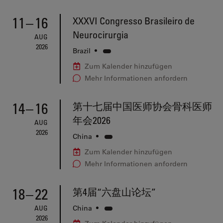
11
–
16
XXXVI Congresso Brasileiro de
Neurocirurgia
AUG
2026
Brazil
•
Zum Kalender hinzufügen
Mehr Informationen anfordern
14
–
16
第十七届中国医师协会骨科医师
年会2026
AUG
2026
China
•
Zum Kalender hinzufügen
Mehr Informationen anfordern
18
–
22
第4届“六盘山论坛”
AUG
China
•
2026