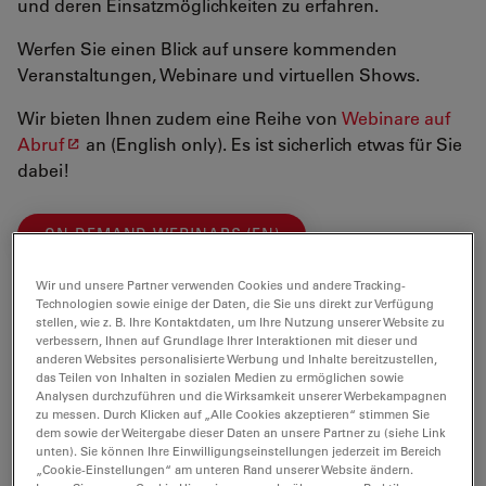
und deren Einsatzmöglichkeiten zu erfahren.
Werfen Sie einen Blick auf unsere kommenden
Veranstaltungen, Webinare und virtuellen Shows.
Wir bieten Ihnen zudem eine Reihe von
Webinare auf
Abruf
an (English only). Es ist sicherlich etwas für Sie
dabei!
ON-DEMAND WEBINARS (EN)
Wir und unsere Partner verwenden Cookies und andere Tracking-
Technologien sowie einige der Daten, die Sie uns direkt zur Verfügung
Wir freuen uns auf Sie!
stellen, wie z. B. Ihre Kontaktdaten, um Ihre Nutzung unserer Website zu
verbessern, Ihnen auf Grundlage Ihrer Interaktionen mit dieser und
anderen Websites personalisierte Werbung und Inhalte bereitzustellen,
das Teilen von Inhalten in sozialen Medien zu ermöglichen sowie
Analysen durchzuführen und die Wirksamkeit unserer Werbekampagnen
zu messen. Durch Klicken auf „Alle Cookies akzeptieren“ stimmen Sie
dem sowie der Weitergabe dieser Daten an unsere Partner zu (siehe Link
unten). Sie können Ihre Einwilligungseinstellungen jederzeit im Bereich
„Cookie-Einstellungen“ am unteren Rand unserer Website ändern.