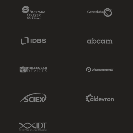
Beckman Coulter Link
Genedata Link
IDBS Link
Abcam Limited
Molecular Devices Link
Phenomenex L
Sciex Link
Aldevron Link
IDT Link