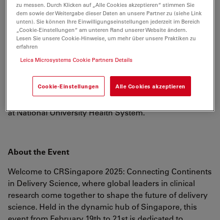
Fortgeschrittene Mikroskopietechniken
zu messen. Durch Klicken auf „Alle Cookies akzeptieren“ stimmen Sie
dem sowie der Weitergabe dieser Daten an unsere Partner zu (siehe Link
unten). Sie können Ihre Einwilligungseinstellungen jederzeit im Bereich
„Cookie-Einstellungen“ am unteren Rand unserer Website ändern.
Lesen Sie unsere Cookie-Hinweise, um mehr über unsere Praktiken zu
Visit Us
erfahren
Leica Microsystems Cookie Partners Details
Book your demo in advance to explore Leica’s cutting-
edge solutions and engage with our experts during
Cookie-Einstellungen
Alle Cookies akzeptieren
CRSingapore 2025: Connecting Continents in Delivery
Science, happening from February 19th to 21st, 2025,
at National University Health System.
About the Event
Welcome to CRSingapore 2025: Connecting Continents
in Delivery Science, where global leaders in clinical
research come together to shape the future of delivery
science. Held in the dynamic hub of Singapore, this
event from February 19th to 21st is dedicated to