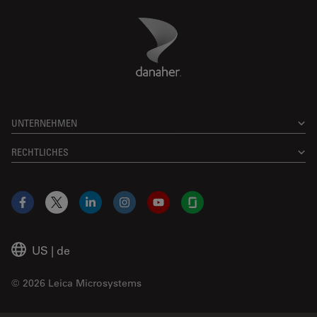
Danaher Logo
Footer
UNTERNEHMEN
RECHTLICHES
Facebook
X
LinkedIn
Instagram
YouTube
Glassdoor
US
|
de
© 2026 Leica Microsystems