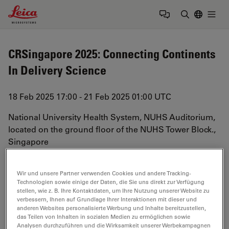
Leica Microsystems Logo
Togg
Suchbegrif
CRSingapore 2025: Connecting Continents
In Delivery Science
18 Feb 2025 17:00 - 21 Feb 2025 01:00 UTC
National University Health System, NUHS Auditorium,
located on the ground floor of the NUHS Tower Block.
,
Singapore
Conference
Wir und unsere Partner verwenden Cookies und andere Tracking-
Entdecken Sie unsere Lösungen
Technologien sowie einige der Daten, die Sie uns direkt zur Verfügung
stellen, wie z. B. Ihre Kontaktdaten, um Ihre Nutzung unserer Website zu
verbessern, Ihnen auf Grundlage Ihrer Interaktionen mit dieser und
anderen Websites personalisierte Werbung und Inhalte bereitzustellen,
Biowissenschaften
das Teilen von Inhalten in sozialen Medien zu ermöglichen sowie
Analysen durchzuführen und die Wirksamkeit unserer Werbekampagnen