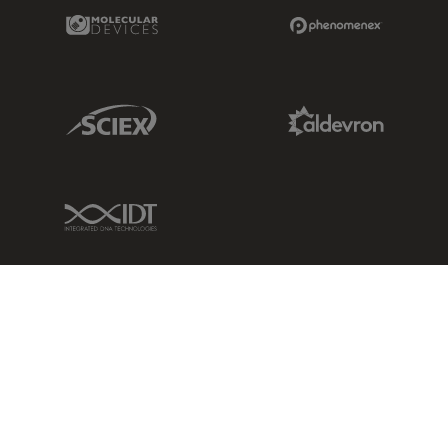
Molecular Devices Link
Phenomenex L
Sciex Link
Aldevron Link
IDT Link