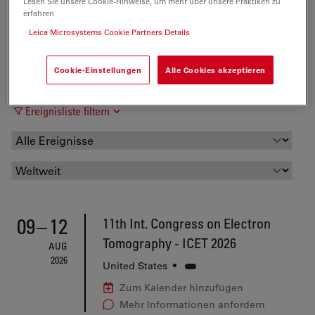
Lesen Sie unsere Cookie-Hinweise, um mehr über unsere Praktiken zu
erfahren
Leica Microsystems Cookie Partners Details
Cookie-Einstellungen
Alle Cookies akzeptieren
Ereignisliste filtern
09
–
12
11th Int. Congress on Electron
Tomography - ICET 2026
AUG
2026
United States
•
Zum Kalender hinzufügen
Mehr Informationen anfordern