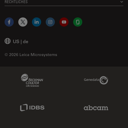
RECHTLICHES
Facebook
X
LinkedIn
Instagram
YouTube
Glassdoor
US
|
de
© 2026 Leica Microsystems
Beckman Coulter Link
Genedata Link
IDBS Link
Abcam Limited