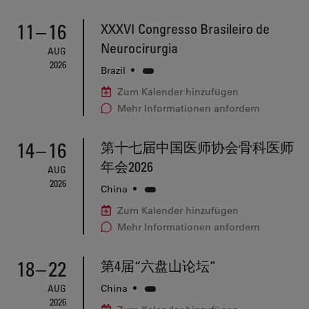
11
–
16
XXXVI Congresso Brasileiro de
Neurocirurgia
AUG
2026
Brazil
•
Zum Kalender hinzufügen
Mehr Informationen anfordern
14
–
16
第十七届中国医师协会骨科医师
年会2026
AUG
2026
China
•
Zum Kalender hinzufügen
Mehr Informationen anfordern
18
–
22
第4届“六盘山论坛”
AUG
China
•
2026