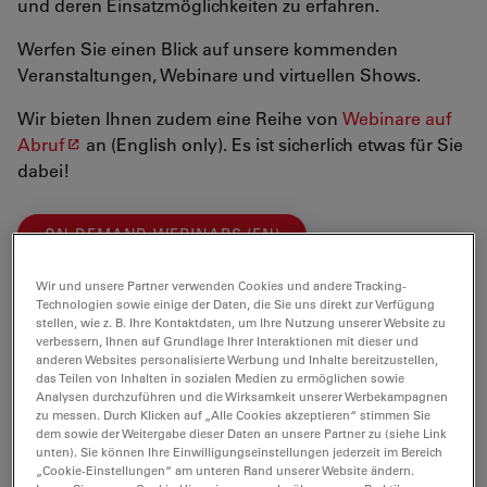
und deren Einsatzmöglichkeiten zu erfahren.
Werfen Sie einen Blick auf unsere kommenden
Veranstaltungen, Webinare und virtuellen Shows.
Wir bieten Ihnen zudem eine Reihe von
Webinare auf
Abruf
an (English only). Es ist sicherlich etwas für Sie
dabei!
ON-DEMAND WEBINARS (EN)
Wir und unsere Partner verwenden Cookies und andere Tracking-
Technologien sowie einige der Daten, die Sie uns direkt zur Verfügung
Wir freuen uns auf Sie!
stellen, wie z. B. Ihre Kontaktdaten, um Ihre Nutzung unserer Website zu
verbessern, Ihnen auf Grundlage Ihrer Interaktionen mit dieser und
anderen Websites personalisierte Werbung und Inhalte bereitzustellen,
das Teilen von Inhalten in sozialen Medien zu ermöglichen sowie
Analysen durchzuführen und die Wirksamkeit unserer Werbekampagnen
zu messen. Durch Klicken auf „Alle Cookies akzeptieren“ stimmen Sie
dem sowie der Weitergabe dieser Daten an unsere Partner zu (siehe Link
unten). Sie können Ihre Einwilligungseinstellungen jederzeit im Bereich
„Cookie-Einstellungen“ am unteren Rand unserer Website ändern.