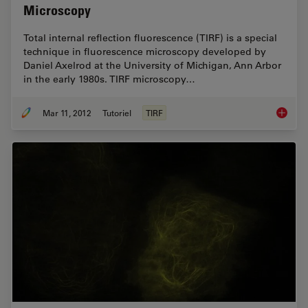
Microscopy
Total internal reflection fluorescence (TIRF) is a special
technique in fluorescence microscopy developed by
Daniel Axelrod at the University of Michigan, Ann Arbor
in the early 1980s. TIRF microscopy…
Mar 11, 2012
Tutoriel
TIRF
Total In