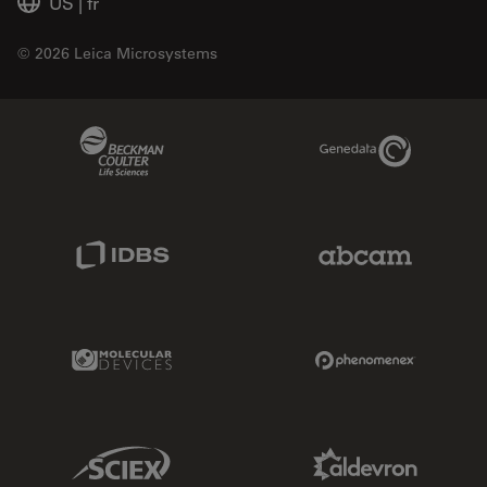
US
|
fr
© 2026 Leica Microsystems
Beckman Coulter Link
Genedata Link
IDBS Link
Abcam Limited
Molecular Devices Link
Phenomenex L
Sciex Link
Aldevron Link