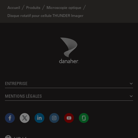
Accueil
Produits
Microscopie optique
Disque rotatif pour cellule THUNDER Imager
Danaher Logo
Footer
ENTREPRISE
MENTIONS LÉGALES
Facebook
X
LinkedIn
Instagram
YouTube
Glassdoor