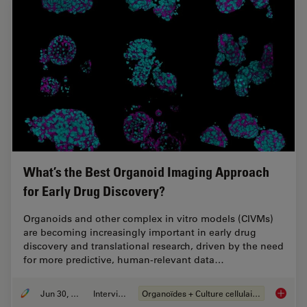
What’s the Best Organoid Imaging Approach
for Early Drug Discovery?
Organoids and other complex in vitro models (CIVMs)
are becoming increasingly important in early drug
discovery and translational research, driven by the need
for more predictive, human-relevant data…
Jun 30, 2026
Interviews
Organoïdes + Culture cellulaire en 3D
What’s 