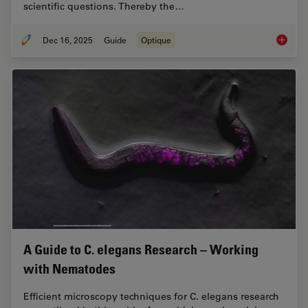
scientific questions. Thereby the…
Dec 16, 2025
Guide
Optique
Factors
A Guide to C. elegans Research – Working
with Nematodes
Efficient microscopy techniques for C. elegans research