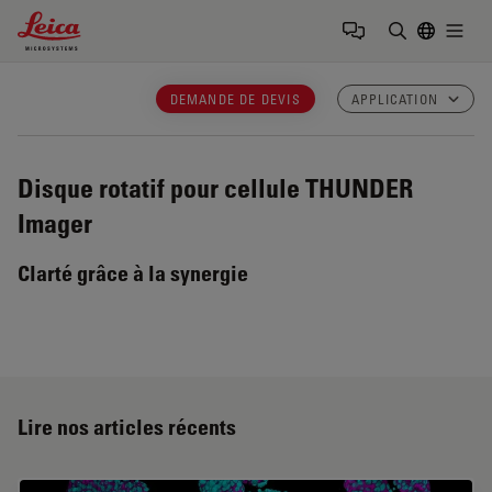
Leica Microsystems Logo
Togg
Saisir un t
DEMANDE DE DEVIS
APPLICATION
Disque rotatif pour cellule THUNDER
Imager
Clarté grâce à la synergie
Lire nos articles récents