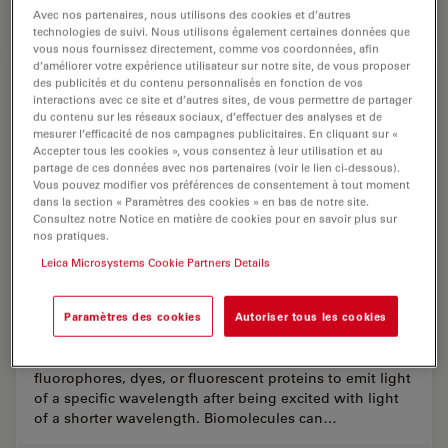
Jun 25, 2026
Interviews
Imagerie THUNDER
Fast, H
Avec nos partenaires, nous utilisons des cookies et d’autres
technologies de suivi. Nous utilisons également certaines données que
vous nous fournissez directement, comme vos coordonnées, afin
d’améliorer votre expérience utilisateur sur notre site, de vous proposer
des publicités et du contenu personnalisés en fonction de vos
interactions avec ce site et d’autres sites, de vous permettre de partager
du contenu sur les réseaux sociaux, d’effectuer des analyses et de
mesurer l’efficacité de nos campagnes publicitaires. En cliquant sur «
Accepter tous les cookies », vous consentez à leur utilisation et au
partage de ces données avec nos partenaires (voir le lien ci-dessous).
Vous pouvez modifier vos préférences de consentement à tout moment
dans la section « Paramètres des cookies » en bas de notre site.
Consultez notre Notice en matière de cookies pour en savoir plus sur
nos pratiques.
Leica Microsystems Cookie Partners Details
A Guide to Fluorescence Microscopy
Paramètres des cookies
Autoriser tous les cookies
Fluorescence microscopy uses the ability of
fluorophores, dyes, or fluorescent proteins to emit light
of a specific wavelength after being excited with light
of a shorter wavelength. Biomolecules can…