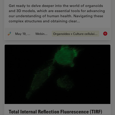
Get ready to delve deeper into the world of organoids
and 3D models, which are essential tools for advancing
our understanding of human health. Navigating these
complex structures and obtaining clear…
May 19, 2025
Webinaire
Organoïdes + Culture cellulaire en 3D
Unlocki
Total Internal Reflection Fluorescence (TIRF)