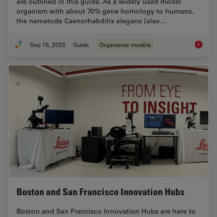
are outlined in this guide. As a widely used model
organism with about 70% gene homology to humans,
the nematode Caenorhabditis elegans (also…
Sep 15, 2025
Guide
Organisme modèle
A Guide
Boston and San Francisco Innovation Hubs
Boston and San Francisco Innovation Hubs are here to