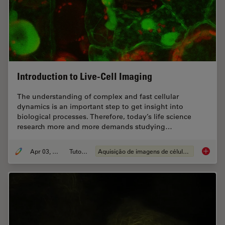
Introduction to Live-Cell Imaging
The understanding of complex and fast cellular
dynamics is an important step to get insight into
biological processes. Therefore, today’s life science
research more and more demands studying…
Apr 03, 2012
Tutorial
Aquisição de imagens de células vivas
Introduc