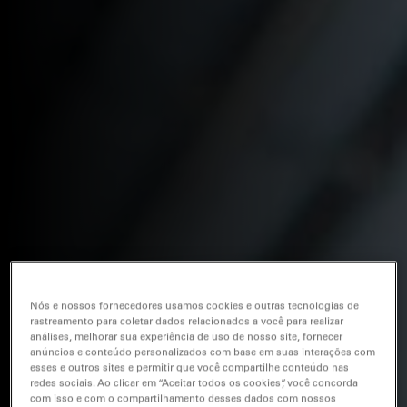
Nós e nossos fornecedores usamos cookies e outras tecnologias de
rastreamento para coletar dados relacionados a você para realizar
análises, melhorar sua experiência de uso de nosso site, fornecer
anúncios e conteúdo personalizados com base em suas interações com
esses e outros sites e permitir que você compartilhe conteúdo nas
redes sociais. Ao clicar em “Aceitar todos os cookies”, você concorda
com isso e com o compartilhamento desses dados com nossos