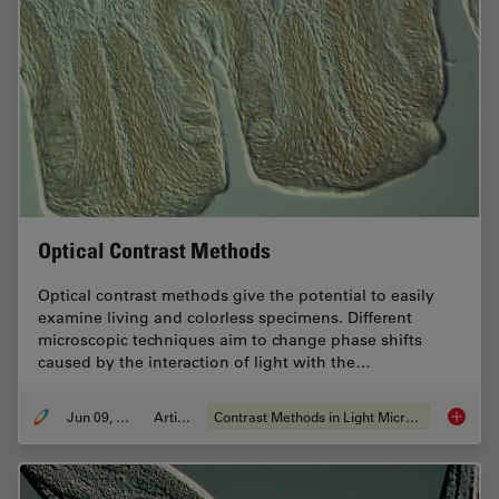
Optical Contrast Methods
Optical contrast methods give the potential to easily
examine living and colorless specimens. Different
microscopic techniques aim to change phase shifts
caused by the interaction of light with the…
Jun 09, 2011
Article
Contrast Methods in Light Microscopy
Optical