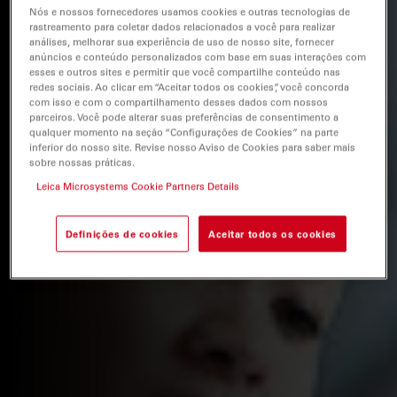
Nós e nossos fornecedores usamos cookies e outras tecnologias de
rastreamento para coletar dados relacionados a você para realizar
análises, melhorar sua experiência de uso de nosso site, fornecer
anúncios e conteúdo personalizados com base em suas interações com
esses e outros sites e permitir que você compartilhe conteúdo nas
redes sociais. Ao clicar em “Aceitar todos os cookies”, você concorda
com isso e com o compartilhamento desses dados com nossos
parceiros. Você pode alterar suas preferências de consentimento a
qualquer momento na seção “Configurações de Cookies” na parte
inferior do nosso site. Revise nosso Aviso de Cookies para saber mais
sobre nossas práticas.
Leica Microsystems Cookie Partners Details
Definições de cookies
Aceitar todos os cookies