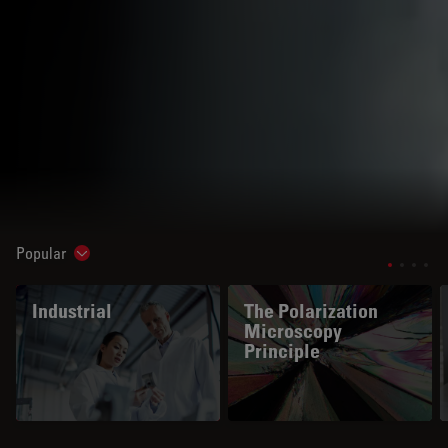
Popular
Show subnavigation
Industrial
The Polarization
Microscopy
Principle