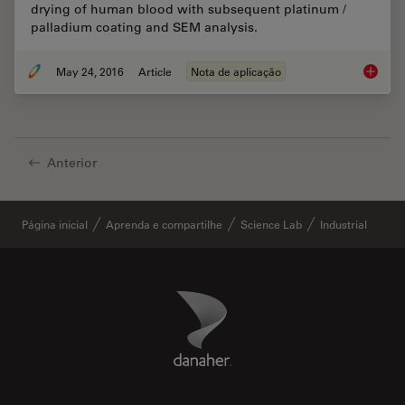
drying of human blood with subsequent platinum /
palladium coating and SEM analysis.
May 24, 2016
Article
Nota de aplicação
Human B
Anterior
Página inicial
Aprenda e compartilhe
Science Lab
Industrial
Danaher Logo
Footer