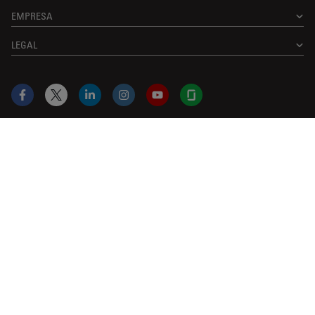
EMPRESA
LEGAL
Facebook
X
LinkedIn
Instagram
YouTube
Glassdoor
US
|
pt
© 2026 Leica Microsystems
Beckman Coulter Link
Genedata Link
IDBS Link
Abcam Limited