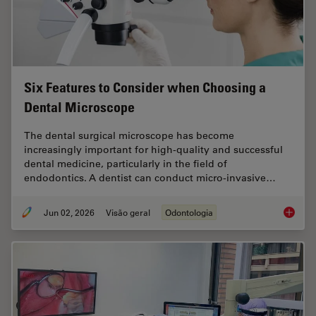
Six Features to Consider when Choosing a
Dental Microscope
The dental surgical microscope has become
increasingly important for high-quality and successful
dental medicine, particularly in the field of
endodontics. A dentist can conduct micro-invasive…
Jun 02, 2026
Visão geral
Odontologia
Six Fea