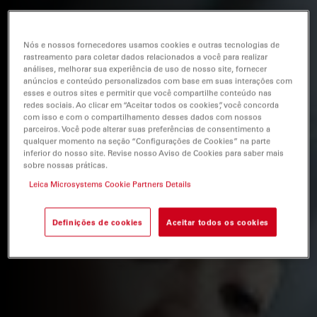
Nós e nossos fornecedores usamos cookies e outras tecnologias de
rastreamento para coletar dados relacionados a você para realizar
análises, melhorar sua experiência de uso de nosso site, fornecer
anúncios e conteúdo personalizados com base em suas interações com
esses e outros sites e permitir que você compartilhe conteúdo nas
redes sociais. Ao clicar em “Aceitar todos os cookies”, você concorda
com isso e com o compartilhamento desses dados com nossos
parceiros. Você pode alterar suas preferências de consentimento a
qualquer momento na seção “Configurações de Cookies” na parte
inferior do nosso site. Revise nosso Aviso de Cookies para saber mais
sobre nossas práticas.
Leica Microsystems Cookie Partners Details
Definições de cookies
Aceitar todos os cookies