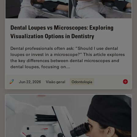
Dental Loupes vs Microscopes: Exploring
Visualization Options in Dentistry
Dental professionals often ask: “Should I use dental
loupes or invest in a microscope?” This article explores
the key differences between dental microscopes and
dental loupes, focusing on…
Jun 22, 2026
Visão geral
Odontologia
Dental L