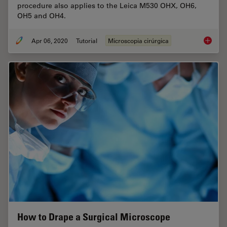
procedure also applies to the Leica M530 OHX, OH6,
OH5 and OH4.
Apr 06, 2020
Tutorial
Microscopia cirúrgica
How to 
How to Drape a Surgical Microscope