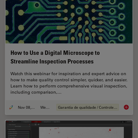
How to Use a Digital Microscope to
Streamline Inspection Processes
Watch this webinar for inspiration and expert advice on
how to make quality control simpler, quicker, and easier.
Learn how to perform comprehensive visual inspection,
including comparison,…
Nov 08, 2021
Webinar
Garantia de qualidade / Controle de qualidade
How to 