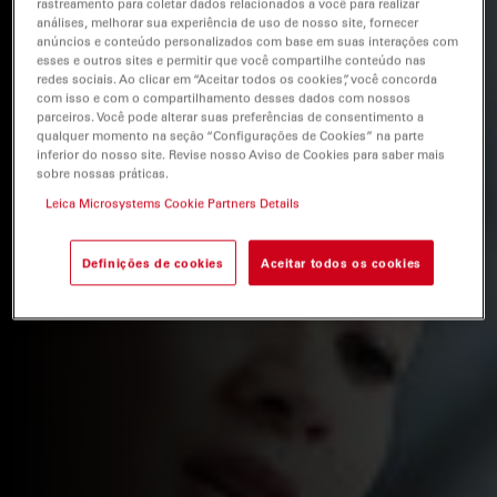
rastreamento para coletar dados relacionados a você para realizar
análises, melhorar sua experiência de uso de nosso site, fornecer
anúncios e conteúdo personalizados com base em suas interações com
esses e outros sites e permitir que você compartilhe conteúdo nas
redes sociais. Ao clicar em “Aceitar todos os cookies”, você concorda
com isso e com o compartilhamento desses dados com nossos
parceiros. Você pode alterar suas preferências de consentimento a
qualquer momento na seção “Configurações de Cookies” na parte
inferior do nosso site. Revise nosso Aviso de Cookies para saber mais
sobre nossas práticas.
Leica Microsystems Cookie Partners Details
Definições de cookies
Aceitar todos os cookies