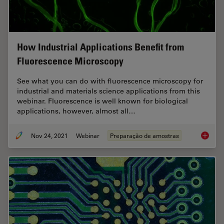
How Industrial Applications Benefit from
Fluorescence Microscopy
See what you can do with fluorescence microscopy for
industrial and materials science applications from this
webinar. Fluorescence is well known for biological
applications, however, almost all…
Nov 24, 2021
Webinar
Preparação de amostras
How Ind