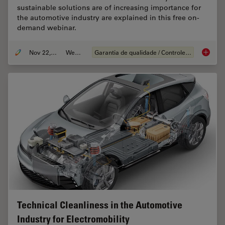
sustainable solutions are of increasing importance for
the automotive industry are explained in this free on-
demand webinar.
Nov 22, 2022
Webinar
Garantia de qualidade / Controle de qualidade
Alterna
Technical Cleanliness in the Automotive
Industry for Electromobility