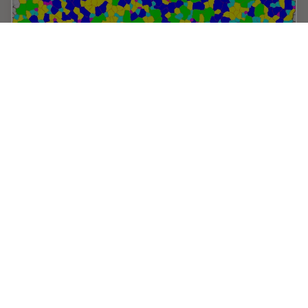
Inverted Microscopes for Grain Size Analysis:
Three Factors to Consider
Microscopic steel grain size analysis is useful in
determining the quality of steel alloys for a given
purpose such as building bridges vs railroad rails. This
webinar will describe the preparation of…