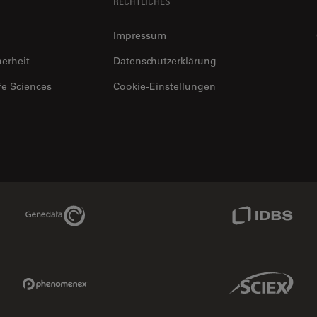
RECHTLICHES
Impressum
herheit
Datenschutzerklärung
fe Sciences
Cookie-Einstellungen
Genedata Link
IDBS Link
Phenomenex Link
Sciex Link