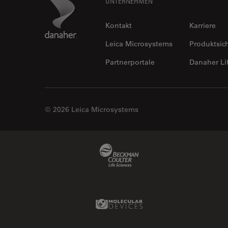
Footer
Danaher Logo
UNTERNEHMEN
Kontakt
Karriere
Leica Microsystems
Produktsic
Partnerportale
Danaher Li
© 2026 Leica Microsystems
Beckman Coulter Link
Molecular Devices Link