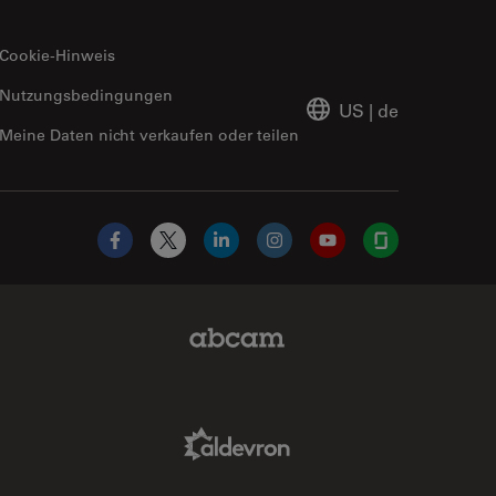
Cookie-Hinweis
Nutzungsbedingungen
US
|
de
Meine Daten nicht verkaufen oder teilen
Facebook
X
LinkedIn
Instagram
YouTube
Glassdoor
Abcam Limited Link
Aldevron Link