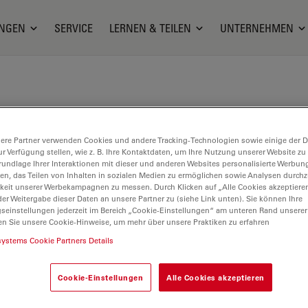
NGEN
SERVICE
LERNEN & TEILEN
UNTERNEHMEN
ere Partner verwenden Cookies und andere Tracking-Technologien sowie einige der Da
ur Verfügung stellen, wie z. B. Ihre Kontaktdaten, um Ihre Nutzung unserer Website zu
rundlage Ihrer Interaktionen mit dieser und anderen Websites personalisierte Werbun
llen, das Teilen von Inhalten in sozialen Medien zu ermöglichen sowie Analysen durc
keit unserer Werbekampagnen zu messen. Durch Klicken auf „Alle Cookies akzeptiere
er Weitergabe dieser Daten an unsere Partner zu (siehe Link unten). Sie können Ihre
gseinstellungen jederzeit im Bereich „Cookie-Einstellungen“ am unteren Rand unserer
en Sie unsere Cookie-Hinweise, um mehr über unsere Praktiken zu erfahren
systems Cookie Partners Details
Cookie-Einstellungen
Alle Cookies akzeptieren