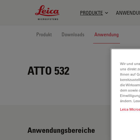
Leica Microsystems Logo
PRODUKTE
ANWENDU
Produkt
Downloads
Anwendung
Wir und uns
ATTO 532
uns direkt z
Ihnen auf G
bereitzuste
die Wirksam
dem sowie d
Einwilligun
ändern. Les
Leica Micro
Anwendungsbereiche