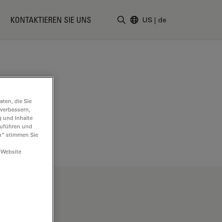
KONTAKTIEREN SIE UNS
US
|
de
Suchbegriff eingeben
ten, die Sie
 verbessern,
g und Inhalte
hzuführen und
n“ stimmen Sie
 Website