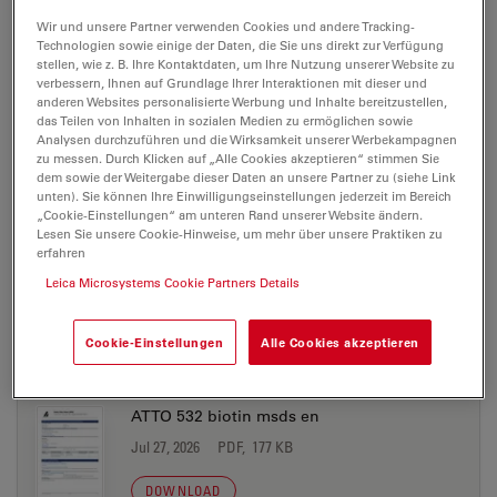
Jul 27, 2026
PDF, 198 KB
Wir und unsere Partner verwenden Cookies und andere Tracking-
Technologien sowie einige der Daten, die Sie uns direkt zur Verfügung
stellen, wie z. B. Ihre Kontaktdaten, um Ihre Nutzung unserer Website zu
DOWNLOAD
verbessern, Ihnen auf Grundlage Ihrer Interaktionen mit dieser und
anderen Websites personalisierte Werbung und Inhalte bereitzustellen,
das Teilen von Inhalten in sozialen Medien zu ermöglichen sowie
ATTO 532 azide msds en
Analysen durchzuführen und die Wirksamkeit unserer Werbekampagnen
zu messen. Durch Klicken auf „Alle Cookies akzeptieren“ stimmen Sie
Jul 27, 2026
PDF, 177 KB
dem sowie der Weitergabe dieser Daten an unsere Partner zu (siehe Link
unten). Sie können Ihre Einwilligungseinstellungen jederzeit im Bereich
DOWNLOAD
„Cookie-Einstellungen“ am unteren Rand unserer Website ändern.
Lesen Sie unsere Cookie-Hinweise, um mehr über unsere Praktiken zu
erfahren
ATTO 532 biotin msds de
Leica Microsystems Cookie Partners Details
Jul 27, 2026
PDF, 198 KB
Cookie-Einstellungen
Alle Cookies akzeptieren
DOWNLOAD
ATTO 532 biotin msds en
Jul 27, 2026
PDF, 177 KB
DOWNLOAD