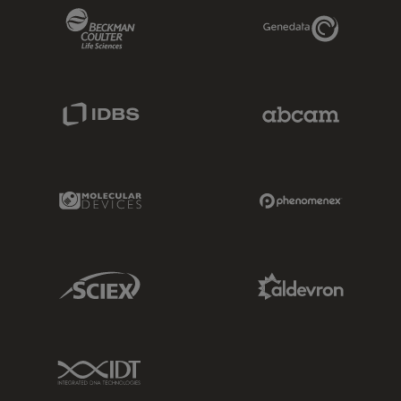
Beckman Coulter Link
Genedata Link
IDBS Link
Abcam Limited
Molecular Devices Link
Phenomenex L
Sciex Link
Aldevron Link
IDT Link