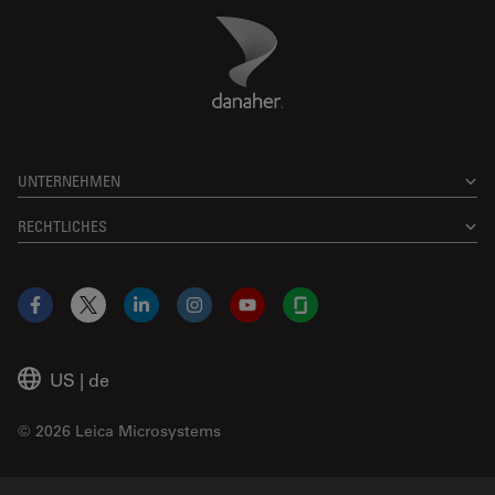
Danaher Logo
Footer
UNTERNEHMEN
RECHTLICHES
Facebook
X
LinkedIn
Instagram
YouTube
Glassdoor
US
|
de
© 2026 Leica Microsystems