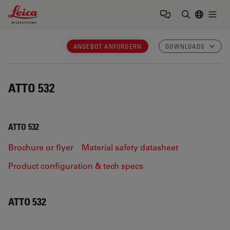
Leica Microsystems Logo
Togg
Suchbegrif
ANGEBOT ANFORDERN
DOWNLOADS
ATTO 532
ATTO 532
Brochure or flyer
Material safety datasheet
Product configuration & tech specs
ATTO 532