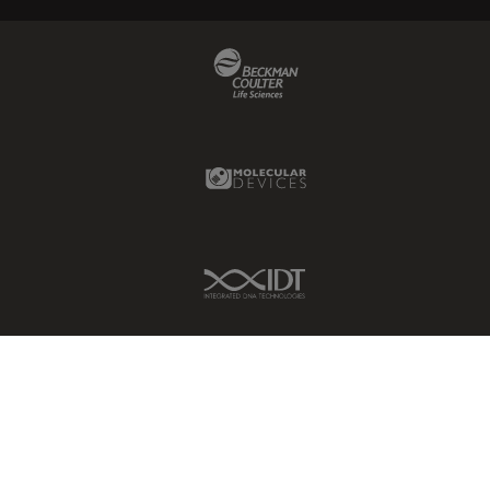
Beckman Coulter Link
Molecular Devices Link
IDT Link