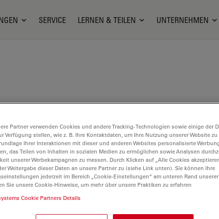
NGEN
SERVICE
LERNEN & TEILEN
UNTERNEHMEN
ker: 600 nm - 700 nm
ere Partner verwenden Cookies und andere Tracking-Technologien sowie einige der Da
ur Verfügung stellen, wie z. B. Ihre Kontaktdaten, um Ihre Nutzung unserer Website zu
rundlage Ihrer Interaktionen mit dieser und anderen Websites personalisierte Werbun
llen, das Teilen von Inhalten in sozialen Medien zu ermöglichen sowie Analysen durc
keit unserer Werbekampagnen zu messen. Durch Klicken auf „Alle Cookies akzeptiere
er Weitergabe dieser Daten an unsere Partner zu (siehe Link unten). Sie können Ihre
gseinstellungen jederzeit im Bereich „Cookie-Einstellungen“ am unteren Rand unserer
en Sie unsere Cookie-Hinweise, um mehr über unsere Praktiken zu erfahren
er neuen – speziell von
systems Cookie Partners Details
luoreszenzmarkern.