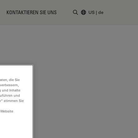
KONTAKTIEREN SIE UNS
US
|
de
Suchbegriff eingeben
ten, die Sie
 verbessern,
g und Inhalte
hzuführen und
n“ stimmen Sie
 Website