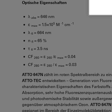
Optische Eigenschaften
λ
= 646 nm
abs
5
-1
-1
ε
= 1.5×10
M
cm
max
λ
= 664 nm
fl
n
= 65 %
fl
τ
= 3.5 ns
fl
CF
= ε
/ε
= 0.04
260
260
max
CF
= ε
/ ε
= 0.03
280
280
max
ATTO 647N
zählt im roten Spektralbereich zu ein
ATTO-TEC
entwickelten – Generation von Fluor
charakteristischen Eigenschaften des Farbstoffs 
Absorption, sehr hohe Fluoreszenzquantenausb
und photochemische Stabilität sowie außergewö
gegenüber atmosphärischem Ozon.
ATTO 647N
geeignet im Bereich der Einzelmoleküldetektion