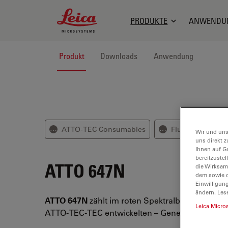
Leica Microsystems Logo
PRODUKTE
ANWENDU
Produkt
Downloads
Anwendung
ATTO-TEC Consumables
Fluoreszenz-mar
⋯
⋯
Wir und uns
uns direkt z
Ihnen auf G
bereitzuste
ATTO 647N
die Wirksam
dem sowie d
Einwilligun
ändern. Les
ATTO 647N
zählt im roten Spektralbereich zu ein
Leica Micro
ATTO-TEC-TEC entwickelten – Generation von F