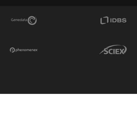
Genedata Link
IDBS Link
Phenomenex Link
Sciex Link