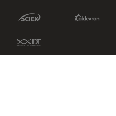
Sciex Link
Aldevron Link
IDT Link