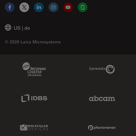
Facebook
X
LinkedIn
Instagram
YouTube
Glassdoor
US
|
de
© 2026 Leica Microsystems
Beckman Coulter Link
Genedata Link
IDBS Link
Abcam Limited
Molecular Devices Link
Phenomenex L