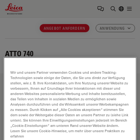
Leica Microsystems Logo
Togg
Suchbegrif
ANGEBOT ANFORDERN
ANWENDUNG
ATTO 740
Wir und unsere Partner verwenden Cookies und andere Tracking-
Technologien sowie einige der Daten, die Sie uns direkt zur Verfügung
stellen, wie z. B. Ihre Kontaktdaten, um Ihre Nutzung unserer Website zu
Anwendungsbereiche
verbessern, Ihnen auf Grundlage Ihrer Interaktionen mit dieser und
anderen Websites personalisierte Werbung und Inhalte bereitzustellen,
das Teilen von Inhalten in sozialen Medien zu ermöglichen sowie
Analysen durchzuführen und die Wirksamkeit unserer Werbekampagnen
zu messen. Durch Klicken auf „Alle Cookies akzeptieren“ stimmen Sie
Biowissenschaften
dem sowie der Weitergabe dieser Daten an unsere Partner zu (siehe Link
unten). Sie können Ihre Einwilligungseinstellungen jederzeit im Bereich
Die Life Science Division von Leica Microsystems erfüllt
„Cookie-Einstellungen“ am unteren Rand unserer Website ändern.
die Bildgebungsanforderungen der Wissenschaft mit
Lesen Sie unsere Cookie-Hinweise, um mehr über unsere Praktiken zu
erfahren
höchster Innovationsfähigkeit und technischem Know-