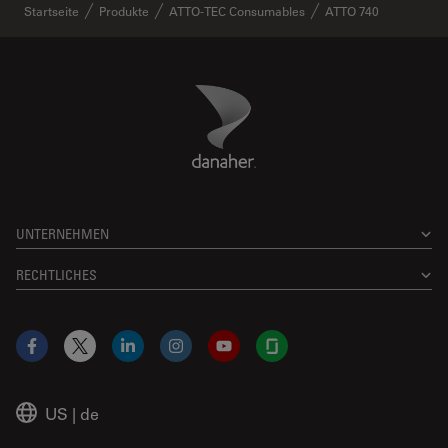
Startseite
Produkte
ATTO-TEC Consumables
ATTO 740
Danaher Logo
Footer
UNTERNEHMEN
RECHTLICHES
Facebook
X
LinkedIn
Instagram
YouTube
Glassdoor
US
|
de