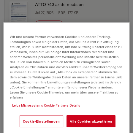
ATTO 740 azide msds en
Jul 27, 2026
PDF, 177 KB
DOWNLOAD
Wir und unsere Partner verwenden Cookies und andere Tracking-
Technologien sowie einige der Daten, die Sie uns direkt zur Verfügung
ATTO 740 biotin msds de
stellen, wie z. B. Ihre Kontaktdaten, um Ihre Nutzung unserer Website zu
Jul 27, 2026
PDF, 198 KB
verbessern, Ihnen auf Grundlage Ihrer Interaktionen mit dieser und
anderen Websites personalisierte Werbung und Inhalte bereitzustellen,
das Teilen von Inhalten in sozialen Medien zu ermöglichen sowie
DOWNLOAD
Analysen durchzuführen und die Wirksamkeit unserer Werbekampagnen
zu messen. Durch Klicken auf „Alle Cookies akzeptieren“ stimmen Sie
dem sowie der Weitergabe dieser Daten an unsere Partner zu (siehe Link
ATTO 740 biotin msds en
unten). Sie können Ihre Einwilligungseinstellungen jederzeit im Bereich
„Cookie-Einstellungen“ am unteren Rand unserer Website ändern.
Jul 27, 2026
PDF, 177 KB
Lesen Sie unsere Cookie-Hinweise, um mehr über unsere Praktiken zu
erfahren
DOWNLOAD
Leica Microsystems Cookie Partners Details
ATTO 740 DOPE msds de
Cookie-Einstellungen
Alle Cookies akzeptieren
Jul 27, 2026
PDF, 198 KB