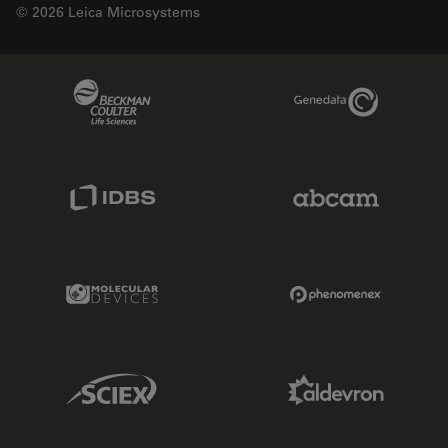
© 2026 Leica Microsystems
Beckman Coulter Link
Genedata Link
IDBS Link
Abcam Limited
Molecular Devices Link
Phenomenex L
Sciex Link
Aldevron Link