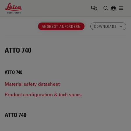
Leica Microsystems Logo
Togg
Suchbegrif
ANGEBOT ANFORDERN
DOWNLOADS
ATTO 740
ATTO 740
Material safety datasheet
Product configuration & tech specs
ATTO 740