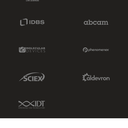
IDBS Link
Abcam Limited
Molecular Devices Link
Phenomenex L
Sciex Link
Aldevron Link
IDT Link