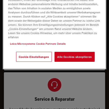
anderen Websites personalisierte Werbung und Inhalte bereitzustellen,
Ich benötige eine Konfiguration oder
das Teilen von Inhalten in sozialen Medien zu ermöglichen sowie
Analysen durchzuführen und die Wirksamkeit unserer Werbekampagnen
Preisinformation.
zu messen. Durch Klicken auf „Alle Cookies akzeptieren“ stimmen Sie
dem sowie der Weitergabe dieser Daten an unsere Partner zu (siehe Link
unten). Sie können Ihre Einwilligungseinstellungen jederzeit im Bereich
„Cookie-Einstellungen“ am unteren Rand unserer Website ändern.
Lesen Sie unsere Cookie-Hinweise, um mehr über unsere Praktiken zu
erfahren
Leica Microsystems Cookie Partners Details
Demo
Cookie-Einstellungen
Alle Cookies akzeptieren
Ich benötige eine Vor-Ort- oder Remote-Demo.
Service & Reparatur