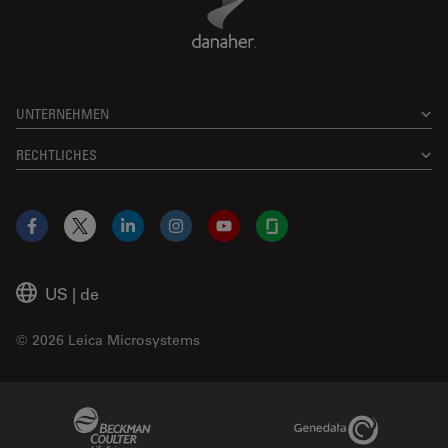
UNTERNEHMEN
RECHTLICHES
Facebook
X
LinkedIn
Instagram
YouTube
Glassdoor
US
|
de
© 2026 Leica Microsystems
Beckman Coulter Link
Genedata Link