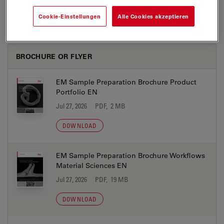
Cookie-Einstellungen
Alle Cookies akzeptieren
BROCHURE OR FLYER
EM Sample Preparation Brochure Product
Portfolio EN
Jul 27, 2026
PDF, 2 MB
DOWNLOAD
EM Sample Preparation Brochure Workflows
Material Sciences EN
Jul 27, 2026
PDF, 19 MB
DOWNLOAD