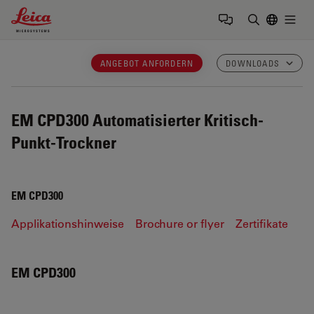
Leica Microsystems Logo
Togg
Suchbegrif
ANGEBOT ANFORDERN
DOWNLOADS
EM CPD300
Automatisierter Kritisch-
Punkt-Trockner
EM CPD300
Applikationshinweise
Brochure or flyer
Zertifikate
EM CPD300