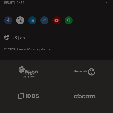
RECHTLICHES
Facebook
X
LinkedIn
Instagram
YouTube
Glassdoor
US
|
de
© 2026 Leica Microsystems
Beckman Coulter Link
Genedata Link
IDBS Link
Abcam Limited