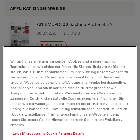
APPLIKATIONSHINWEISE
AN EMCPD300 Bacteria Protocol EN
Jul 27, 2026
PDF, 3 MB
DOWNLOAD
Wir und unsere Partner verwenden Cookies und andere Tracking-
AN EMCPD300 Human Blood Cells Protocol
Technologien sowie einige der Daten, die Sie uns direkt zur Verfügung
EN
stellen, wie z. B. Ihre Kontaktdaten, um Ihre Nutzung unserer Website zu
verbessern, Ihnen auf Grundlage Ihrer Interaktionen mit dieser und
Jul 27, 2026
PDF, 3 MB
anderen Websites personalisierte Werbung und Inhalte bereitzustellen,
das Teilen von Inhalten in sozialen Medien zu ermöglichen sowie
DOWNLOAD
Analysen durchzuführen und die Wirksamkeit unserer Werbekampagnen
zu messen. Durch Klicken auf „Alle Cookies akzeptieren“ stimmen Sie
dem sowie der Weitergabe dieser Daten an unsere Partner zu (siehe Link
unten). Sie können Ihre Einwilligungseinstellungen jederzeit im Bereich
EMCPD300 AppBooklet MicroCT Analysis 02
„Cookie-Einstellungen“ am unteren Rand unserer Website ändern.
15
Lesen Sie unsere Cookie-Hinweise, um mehr über unsere Praktiken zu
Jul 27, 2026
PDF, 5 MB
erfahren
Leica Microsystems Cookie Partners Details
DOWNLOAD