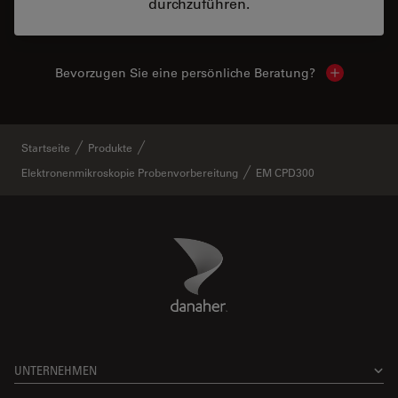
durchzuführen.
Bevorzugen Sie eine persönliche Beratung?
Show local
Startseite
Produkte
Elektronenmikroskopie Probenvorbereitung
EM CPD300
Danaher Logo
Footer
UNTERNEHMEN