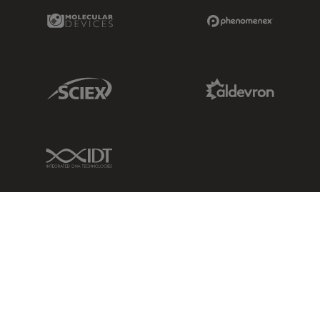
Molecular Devices Link
Phenomenex L
Sciex Link
Aldevron Link
IDT Link