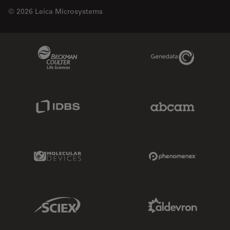
© 2026 Leica Microsystems
Beckman Coulter Link
Genedata Link
IDBS Link
Abcam Limited
Molecular Devices Link
Phenomenex L
Sciex Link
Aldevron Link