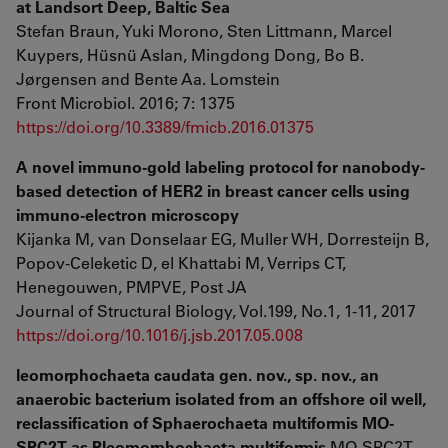
at Landsort Deep, Baltic Sea
Stefan Braun, Yuki Morono, Sten Littmann, Marcel
Kuypers, Hüsnü Aslan, Mingdong Dong, Bo B.
Jørgensen and Bente Aa. Lomstein
Front Microbiol. 2016; 7: 1375
https://doi.org/10.3389/fmicb.2016.01375
A novel immuno-gold labeling protocol for nanobody-
based detection of HER2 in breast cancer cells using
immuno-electron microscopy
Kijanka M, van Donselaar EG, Muller WH, Dorresteijn B,
Popov-Celeketic D, el Khattabi M, Verrips CT,
Henegouwen, PMPVE, Post JA
Journal of Structural Biology, Vol.199, No.1, 1-11, 2017
https://doi.org/10.1016/j.jsb.2017.05.008
leomorphochaeta caudata gen. nov., sp. nov., an
anaerobic bacterium isolated from an offshore oil well,
reclassification of Sphaerochaeta multiformis MO-
SPC2T as Pleomorphochaeta multiformis
MO-SPC2T