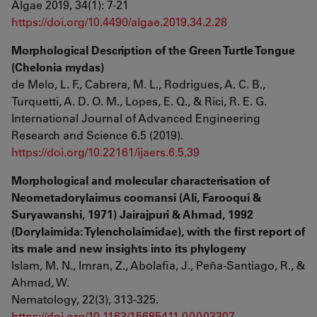
Algae 2019, 34(1): 7-21
https://doi.org/10.4490/algae.2019.34.2.28
Morphological Description of the Green Turtle Tongue
(Chelonia mydas)
de Melo, L. F., Cabrera, M. L., Rodrigues, A. C. B.,
Turquetti, A. D. O. M., Lopes, E. Q., & Rici, R. E. G.
International Journal of Advanced Engineering
Research and Science 6.5 (2019).
https://doi.org/10.22161/ijaers.6.5.39
Morphological and molecular characterisation of
Neometadorylaimus coomansi (Ali, Farooqui &
Suryawanshi, 1971) Jairajpuri & Ahmad, 1992
(Dorylaimida: Tylencholaimidae), with the first report of
its male and new insights into its phylogeny
Islam, M. N., Imran, Z., Abolafia, J., Peña-Santiago, R., &
Ahmad, W.
Nematology, 22(3), 313-325.
https://doi.org/10.1163/15685411-00003307