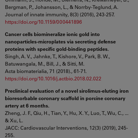
Bergman, P., Johansson, L., & Norrby-Teglund, A.
Journal of innate immunity, 8(3) (2016), 243-257.
https://doi.org/10.1159/000441896
Cancer cells biomineralize ionic gold into
nanoparticles-microplates via secreting defense
proteins with specific gold-binding peptides.
Singh, A. V., Jahnke, T., Kishore, V., Park, B. W.,
Batuwangala, M., Bill, J., & Sitti, M.
Acta biomaterialia, 71 (2018)., 61-71.
https://doi.org/10.1016/j.actbio.2018.02.022
Preclinical evaluation of a novel sirolimus-eluting iron
bioresorbable coronary scaffold in porcine coronary
artery at 6 months.
Zheng, J. F., Qiu, H., Tian, Y., Hu, X. Y., Luo, T., Wu, C., ...
& Xu, L.
JACC: Cardiovascular Interventions, 12(3) (2019), 245-
255.