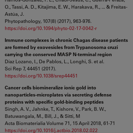
O., Tassi, A. D., Kitajima, E. W., Harakava, R., ... & Freitas-
Astúa, J.
Phytopathology, 107(8) (2017), 963-976.
https://doi.org/10.1094/phyto-02-17-0042-r
Immune complexes in chronic Chagas disease patients
are formed by exovesicles from Trypanosoma cruzi
carrying the conserved MASP N-terminal region
Díaz Lozano, I., De Pablos, L., Longhi, S. et al.
Sci Rep 7, 44451 (2017).
https://doi.org/10.1038/srep44451
Cancer cells biomineralize ionic gold into
nanoparticles-microplates via secreting defense
proteins with speciﬁc gold-binding peptides
Singh, A. V., Jahnke, T., Kishore, V., Park, B. W.,
Batuwangala, M., Bill, J., & Sitti, M
Acta Biomaterialia Volume 71, 15 April 2018, 61-71
https://doi.org/10.1016/j.actbio.2018.02.022