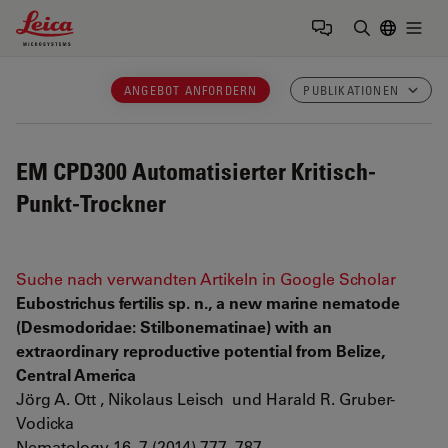
Leica Microsystems Logo
Togg
Suchbegrif
ANGEBOT ANFORDERN
PUBLIKATIONEN
EM CPD300
Automatisierter Kritisch-
Punkt-Trockner
Suche nach verwandten Artikeln in Google Scholar
Eubostrichus fertilis sp. n., a new marine nematode
(Desmodoridae: Stilbonematinae) with an
extraordinary reproductive potential from Belize,
Central America
Jörg A. Ott , Nikolaus Leisch und Harald R. Gruber-
Vodicka
Nematology 16, 7 (2014) 777–787