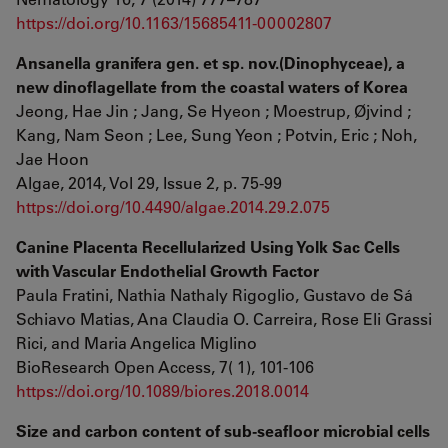
https://doi.org/10.1163/15685411-00002807
Ansanella granifera gen. et sp. nov.(Dinophyceae), a
new dinoflagellate from the coastal waters of Korea
Jeong, Hae Jin ; Jang, Se Hyeon ; Moestrup, Øjvind ;
Kang, Nam Seon ; Lee, Sung Yeon ; Potvin, Eric ; Noh,
Jae Hoon
Algae, 2014, Vol 29, Issue 2, p. 75-99
https://doi.org/10.4490/algae.2014.29.2.075
Canine Placenta Recellularized Using Yolk Sac Cells
with Vascular Endothelial Growth Factor
Paula Fratini, Nathia Nathaly Rigoglio, Gustavo de Sá
Schiavo Matias, Ana Claudia O. Carreira, Rose Eli Grassi
Rici, and Maria Angelica Miglino
BioResearch Open Access, 7( 1), 101-106
https://doi.org/10.1089/biores.2018.0014
Size and carbon content of sub-seafloor microbial cells