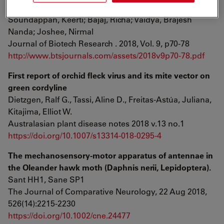
medicinal tree Murraya koenigii Spreng
Soundappan, Keerti; Bajaj, Richa; Vaidya, Brajesh
Nanda; Joshee, Nirmal
Journal of Biotech Research . 2018, Vol. 9, p70-78
http://www.btsjournals.com/assets/2018v9p70-78.pdf
First report of orchid fleck virus and its mite vector on
green cordyline
Dietzgen, Ralf G., Tassi, Aline D., Freitas-Astúa, Juliana,
Kitajima, Elliot W.
Australasian plant disease notes 2018 v.13 no.1
https://doi.org/10.1007/s13314-018-0295-4
The mechanosensory-motor apparatus of antennae in
the Oleander hawk moth (Daphnis nerii, Lepidoptera).
Sant HH1, Sane SP1
The Journal of Comparative Neurology, 22 Aug 2018,
526(14):2215-2230
https://doi.org/10.1002/cne.24477