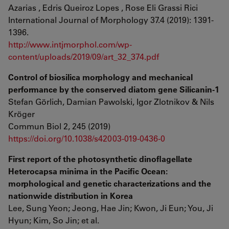
Azarias , Edris Queiroz Lopes , Rose Eli Grassi Rici
International Journal of Morphology 37.4 (2019): 1391-
1396.
http://www.intjmorphol.com/wp-
content/uploads/2019/09/art_32_374.pdf
Control of biosilica morphology and mechanical
performance by the conserved diatom gene Silicanin-1
Stefan Görlich, Damian Pawolski, Igor Zlotnikov & Nils
Kröger
Commun Biol 2, 245 (2019)
https://doi.org/10.1038/s42003-019-0436-0
First report of the photosynthetic dinoflagellate
Heterocapsa minima in the Pacific Ocean:
morphological and genetic characterizations and the
nationwide distribution in Korea
Lee, Sung Yeon; Jeong, Hae Jin; Kwon, Ji Eun; You, Ji
Hyun; Kim, So Jin; et al.