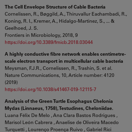
The Cell Envelope Structure of Cable Bacteria
Cornelissen, R., Bøggild, A., Thiruvallur Eachambadi, R.,
Koning, R. I., Kremer, A., Hidalgo-Martinez, S., ... &
Geelhoed, J. S.
Frontiers in Microbiology, 2018, 9
https://doi.org/10.3389/fmicb.2018.03044
A highly conductive fibre network enables centimetre-
scale electron transport in multicellular cable bacteria
Meysman, F.J.R., Cornelissen, R., Trashin, S. et al.
Nature Communications, 10, Article number: 4120
(2019)
https://doi.org/10.1038/s41467-019-12115-7
Analysis of the Green Turtle Esophagus Chelonia
Mydas (Linnaeus, 1758), Testudines, Cheloniidae.
Luana Félix De Melo , Ana Clara Bastos Rodrigues ,
Marisol León Cabrera , Anaelise de Oliveira Macedo
Turquetti , Lourenço Proença Ruivo , Gabriel Rici