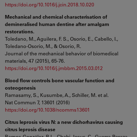
https://doi.org/10.1016/j.jcin.2018.10.020
Mechanical and chemical characterisation of
demineralised human dentine after amalgam
restorations.
Toledano, M., Aguilera, F. S., Osorio, E., Cabello, I.,
Toledano-Osorio, M., & Osorio, R.
Journal of the mechanical behavior of biomedical
materials, 47 (2015), 65-76.
https://doi.org/10.1016/j.jmbbm.2015.03.012
Blood ﬂow controls bone vascular function and
osteogenesis
Ramasamy, S., Kusumbe, A., Schiller, M. et al.
Nat Commun 7, 13601 (2016)
https://doi.org/10.1038/ncomms13601
Citrus leprosis virus N: a new dichorhavirus causing
citrus leprosis disease
Ramos-González, P. L., Chabi-Jesus, C., Guerra-Peraza,