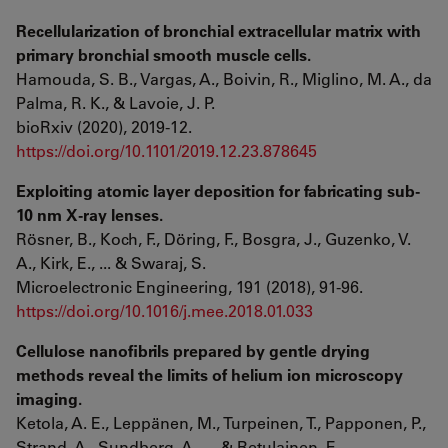
Recellularization of bronchial extracellular matrix with
primary bronchial smooth muscle cells.
Hamouda, S. B., Vargas, A., Boivin, R., Miglino, M. A., da
Palma, R. K., & Lavoie, J. P.
bioRxiv (2020), 2019-12.
https://doi.org/10.1101/2019.12.23.878645
Exploiting atomic layer deposition for fabricating sub-
10 nm X-ray lenses.
Rösner, B., Koch, F., Döring, F., Bosgra, J., Guzenko, V.
A., Kirk, E., ... & Swaraj, S.
Microelectronic Engineering, 191 (2018), 91-96.
https://doi.org/10.1016/j.mee.2018.01.033
Cellulose nanofibrils prepared by gentle drying
methods reveal the limits of helium ion microscopy
imaging.
Ketola, A. E., Leppänen, M., Turpeinen, T., Papponen, P.,
Strand, A., Sundberg, A., ... & Retulainen, E.