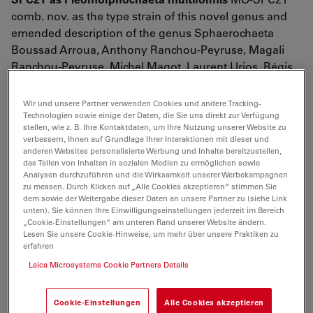
comb. nov. as the type strain of this novel genus and
emended description of the genus Sphaerochaeta
Boussad Arroua, Anthony Ranchou-Peyruse, Magali
Ranchou-Peyruse, Michel Magot, Laurent Urios, Régis
Grimaud
International Journal of Systematic and Evolutionary
Wir und unsere Partner verwenden Cookies und andere Tracking-
Microbiology, 24 Feb 2017, 67(2):417-424
Technologien sowie einige der Daten, die Sie uns direkt zur Verfügung
stellen, wie z. B. Ihre Kontaktdaten, um Ihre Nutzung unserer Website zu
https://doi.org/10.1099/ijsem.0.001641
verbessern, Ihnen auf Grundlage Ihrer Interaktionen mit dieser und
anderen Websites personalisierte Werbung und Inhalte bereitzustellen,
The morphological and phylogenetic characterization
das Teilen von Inhalten in sozialen Medien zu ermöglichen sowie
Analysen durchzuführen und die Wirksamkeit unserer Werbekampagnen
for the dinoflagellate Margalefidinium fulvescens
zu messen. Durch Klicken auf „Alle Cookies akzeptieren“ stimmen Sie
(=Cochlodinium fulvescens) isolated from the Jiaozhou
dem sowie der Weitergabe dieser Daten an unsere Partner zu (siehe Link
Bay, China
unten). Sie können Ihre Einwilligungseinstellungen jederzeit im Bereich
„Cookie-Einstellungen“ am unteren Rand unserer Website ändern.
Zhangxi Hu, Yunyan Deng, Yuhang Li & Ying Zhong
Lesen Sie unsere Cookie-Hinweise, um mehr über unsere Praktiken zu
Tang
erfahren
Acta Oceanologica Sinica, 37, pages 11–17(2018)
Leica Microsystems Cookie Partners Details
https://doi.org/10.1007/s13131-018-1295-0
Cookie-Einstellungen
Alle Cookies akzeptieren
Anatomical and biochemical investigations on