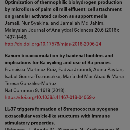
Optimization of thermophilic biohydrogen production
by microflora of palm oil mill effluent: cell attachment
on granular activated carbon as support media
Jamali, Nur Syakina, and Jamaliah Md Jahim.
Malaysian Journal of Analytical Sciences 20.6 (2016):
1437-1446.
http://dx.doi.org/10.17576/mjas-2016-2006-24
Barium bioaccumulation by bacterial biofilms and
implications for Ba cycling and use of Ba proxies
Francisca Martinez-Ruiz, Fadwa Jroundi, Adina Paytan,
Isabel Guerra-Tschuschke, María del Mar Abad & María
Teresa González-Muñoz
Nat Commun 9, 1619 (2018).
https://doi.org/10.1038/s41467-018-04069-z
LL-37 triggers formation of Streptococcus pyogenes
extracellular vesicle-like structures with immune
stimulatory properties.
Uhlmann, J., Rohde, M., Siemens, N., Kreikemeyer, B.,