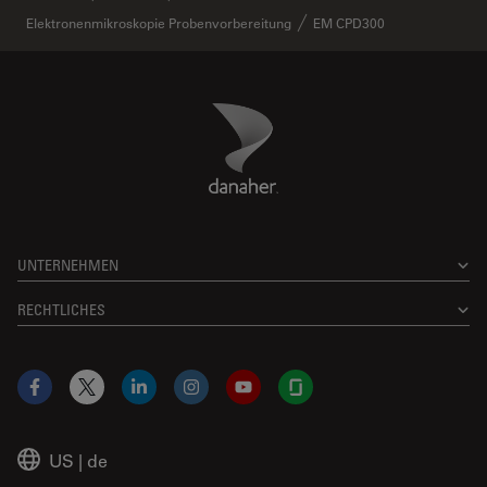
Elektronenmikroskopie Probenvorbereitung
EM CPD300
Danaher Logo
Footer
UNTERNEHMEN
RECHTLICHES
Facebook
X
LinkedIn
Instagram
YouTube
Glassdoor
US
|
de