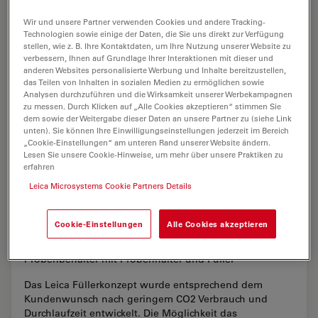
Wir und unsere Partner verwenden Cookies und andere Tracking-
Technologien sowie einige der Daten, die Sie uns direkt zur Verfügung
stellen, wie z. B. Ihre Kontaktdaten, um Ihre Nutzung unserer Website zu
verbessern, Ihnen auf Grundlage Ihrer Interaktionen mit dieser und
anderen Websites personalisierte Werbung und Inhalte bereitzustellen,
das Teilen von Inhalten in sozialen Medien zu ermöglichen sowie
Analysen durchzuführen und die Wirksamkeit unserer Werbekampagnen
zu messen. Durch Klicken auf „Alle Cookies akzeptieren“ stimmen Sie
dem sowie der Weitergabe dieser Daten an unsere Partner zu (siehe Link
unten). Sie können Ihre Einwilligungseinstellungen jederzeit im Bereich
„Cookie-Einstellungen“ am unteren Rand unserer Website ändern.
Lesen Sie unsere Cookie-Hinweise, um mehr über unsere Praktiken zu
erfahren
Leica Microsystems Cookie Partners Details
Cookie-Einstellungen
Alle Cookies akzeptieren
Das neue Leica Füllerkonzept
Probenbehälter mit Probenhalter und Füller
Das Leica Füllerkonzept wurde entsprechend dem
Kundenwunsch nach geringem CO2 Verbrauch und
Durchlaufzeit entwickelt. Die Möglichkeit das