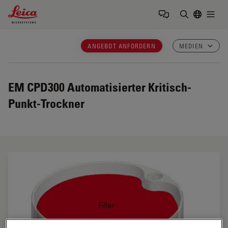
Leica Microsystems Logo
Togg
Suchbegrif
ANGEBOT ANFORDERN
MEDIEN
EM CPD300
Automatisierter Kritisch-
Punkt-Trockner