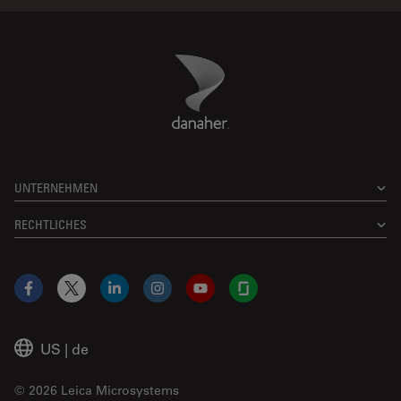
Danaher Logo
Footer
UNTERNEHMEN
RECHTLICHES
Facebook
X
LinkedIn
Instagram
YouTube
Glassdoor
US
|
de
© 2026 Leica Microsystems