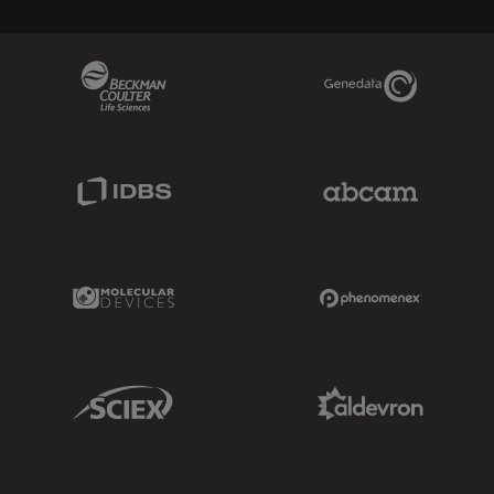
Beckman Coulter Link
Genedata Link
IDBS Link
Abcam Limited
Molecular Devices Link
Phenomenex L
Sciex Link
Aldevron Link