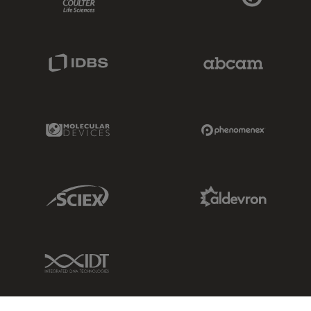
IDBS Link
Abcam Limited
Molecular Devices Link
Phenomenex L
Sciex Link
Aldevron Link
IDT Link