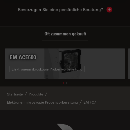
Bevorzugen Sie eine persönliche Beratung?
Show local
Oft zusammen gekauft
EM ACE600
Elektronenmikroskopie Probenvorbereitung
Startseite
Produkte
Elektronenmikroskopie Probenvorbereitung
EM FC7
Danaher Logo
Footer