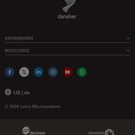
UNTERNEHMEN
RECHTLICHES
Facebook
X
LinkedIn
Instagram
YouTube
Glassdoor
US
|
de
© 2026 Leica Microsystems
Beckman Coulter Link
Genedata Link