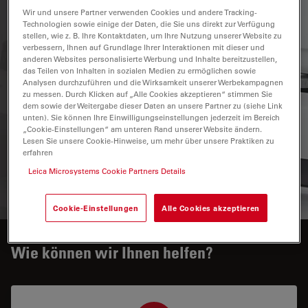
Innerhalb weniger Minuten können Sie Ihr
Wir und unsere Partner verwenden Cookies und andere Tracking-
Ultramikrotom Leica EM UC7 oder Leica EM UC6 durch
Technologien sowie einige der Daten, die Sie uns direkt zur Verfügung
das Aufsetzten der Kryokammer Leica EM FC7 in ein
stellen, wie z. B. Ihre Kontaktdaten, um Ihre Nutzung unserer Website zu
verbessern, Ihnen auf Grundlage Ihrer Interaktionen mit dieser und
Kryoultramikrotom verwandeln.
anderen Websites personalisierte Werbung und Inhalte bereitzustellen,
das Teilen von Inhalten in sozialen Medien zu ermöglichen sowie
In nur
4 Schritten zu perfekten Kryoschnitten
, für mehr
Analysen durchzuführen und die Wirksamkeit unserer Werbekampagnen
Information klicken Sie bitte auf "Galerie".
zu messen. Durch Klicken auf „Alle Cookies akzeptieren“ stimmen Sie
dem sowie der Weitergabe dieser Daten an unsere Partner zu (siehe Link
unten). Sie können Ihre Einwilligungseinstellungen jederzeit im Bereich
„Cookie-Einstellungen“ am unteren Rand unserer Website ändern.
For research use only
Lesen Sie unsere Cookie-Hinweise, um mehr über unsere Praktiken zu
erfahren
Leica Microsystems Cookie Partners Details
ANGEBOT ANFORDERN
Cookie-Einstellungen
Alle Cookies akzeptieren
Wie können wir Ihnen helfen?