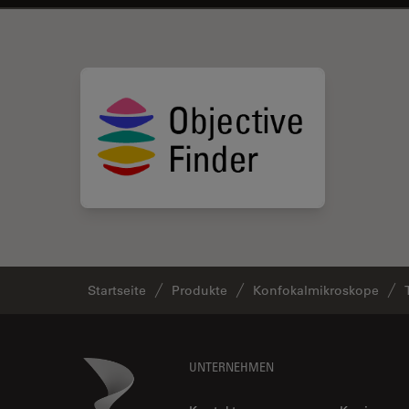
Startseite
Produkte
Konfokalmikroskope
Footer
Danaher Logo
UNTERNEHMEN