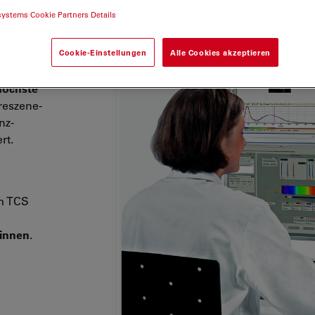
systems Cookie Partners Details
SMD-
oQuant
Cookie-Einstellungen
Alle Cookies akzeptieren
 II.
höchste
reszene-
nz-
rt.
m TCS
winnen
.