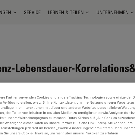
NGEN
SERVICE
LERNEN & TEILEN
UNTERNEHMEN
enz-Lebensdauer-Korrelations&
ere Partner verwenden Cookies und andere Tracking-Technologien sowie einige der Da
ur Verfügung stellen, wie z. B. Ihre Kontaktdaten, um Ihre Nutzung unserer Website zu
rundlage Ihrer Interaktionen mit dieser und anderen Websites personalisierte Werbun
llen, das Teilen von Inhalten in sozialen Medien zu ermöglichen sowie Analysen durc
keit unserer Werbekampagnen zu messen. Durch Klicken auf „Alle Cookies akzeptiere
er Weitergabe dieser Daten an unsere Partner zu (siehe Link unten). Sie können Ihre
gseinstellungen jederzeit im Bereich „Cookie-Einstellungen“ am unteren Rand unserer
en Sie unsere Cookie-Hinweise, um mehr über unsere Praktiken zu erfahren