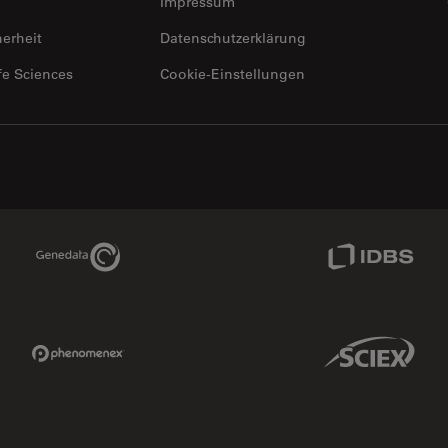
Impressum
herheit
Datenschutzerklärung
fe Sciences
Cookie-Einstellungen
Genedata Link
IDBS Link
Phenomenex Link
Sciex Link