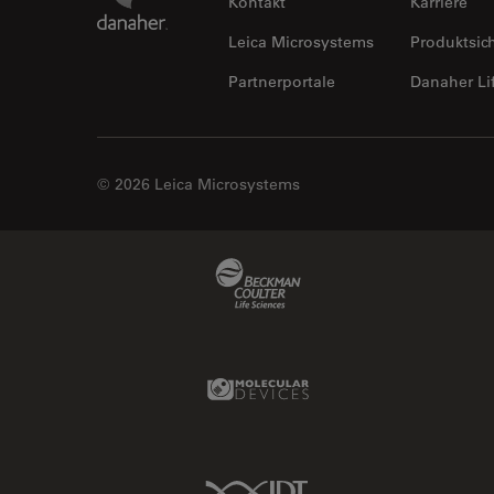
Kontakt
Karriere
Leica Microsystems
Produktsic
Partnerportale
Danaher Li
© 2026 Leica Microsystems
Beckman Coulter Link
Molecular Devices Link
IDT Link