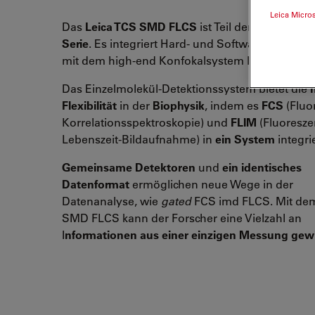
Leica Micro
Das
Leica TCS SMD FLCS
ist Teil der
Leica TCS 
Serie
. Es integriert Hard- und Software von Pic
mit dem high-end Konfokalsystem Leica TCS SP5
Das Einzelmolekül-Detektionssystem bietet die
Flexibilität
in der
Biophysik
, indem es
FCS
(Fluo
Korrelationsspektroskopie) und
FLIM
(Fluoresze
Lebenszeit-Bildaufnahme) in
ein System
integrie
Gemeinsame Detektoren
und
ein identisches
Datenformat
ermöglichen neue Wege in der
Datenanalyse, wie
gated
FCS imd FLCS. Mit de
SMD FLCS kann der Forscher eine Vielzahl an
I
nformationen aus einer einzigen Messung ge