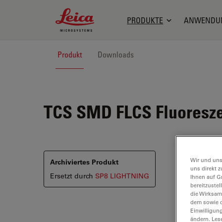
Leica Microsystems Logo
PRODUKTE
ANWENDU
Produkt
Downloads
TCS SMD FLCS
Fluoresz
Wir und uns
Archiviertes Produkt
uns direkt z
Ersetzt durch
SP8 LIGHTNING
Ihnen auf G
bereitzuste
die Wirksam
dem sowie d
Einwilligun
ändern. Les