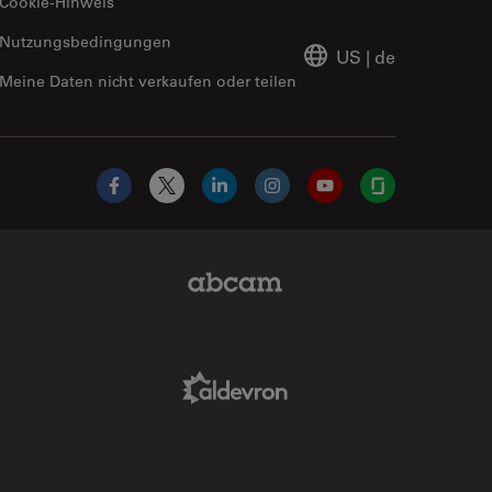
Cookie-Hinweis
Nutzungsbedingungen
US
|
de
Meine Daten nicht verkaufen oder teilen
Facebook
X
LinkedIn
Instagram
YouTube
Glassdoor
Abcam Limited Link
Aldevron Link