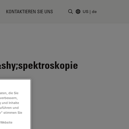
KONTAKTIEREN SIE UNS
US
|
de
Suchbegriff eingeben
shy;spektroskopie
ten, die Sie
 verbessern,
g und Inhalte
hzuführen und
n“ stimmen Sie
 Website