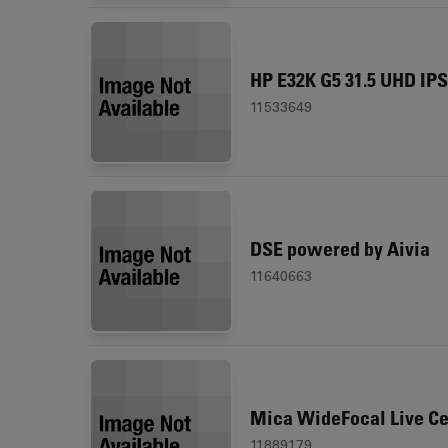
HP E32K G5 31.5 UHD IPS
11533649
DSE powered by Aivia
11640663
Mica WideFocal Live Ce
11889179