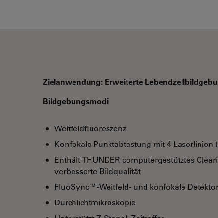
Zielanwendung: Erweiterte Lebendzellbildgebu
Bildgebungsmodi
Weitfeldfluoreszenz
Konfokale Punktabtastung mit 4 Laserlinien 
Enthält THUNDER computergestütztes Clear
verbesserte Bildqualität
FluoSync™-Weitfeld- und konfokale Detektor
Durchlichtmikroskopie
Unterstützt Z-Stapel, Zeitraffer