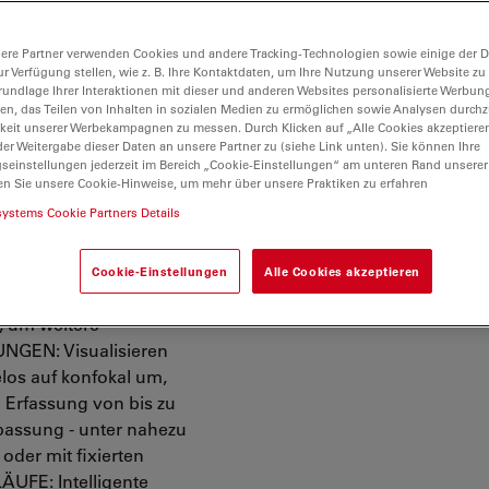
he Expertenergebnisse
en müssen. Führen Sie
ere Partner verwenden Cookies und andere Tracking-Technologien sowie einige der Da
schneller durch als
ur Verfügung stellen, wie z. B. Ihre Kontaktdaten, um Ihre Nutzung unserer Website zu
ie Ereignisse, die
rundlage Ihrer Interaktionen mit dieser und anderen Websites personalisierte Werbun
llen, das Teilen von Inhalten in sozialen Medien zu ermöglichen sowie Analysen durc
rhalten mühelos
keit unserer Werbekampagnen zu messen. Durch Klicken auf „Alle Cookies akzeptiere
d der Experimente
er Weitergabe dieser Daten an unsere Partner zu (siehe Link unten). Sie können Ihre
toxizität und erhalten
gseinstellungen jederzeit im Bereich „Cookie-Einstellungen“ am unteren Rand unserer
en Sie unsere Cookie-Hinweise, um mehr über unsere Praktiken zu erfahren
er Kontrolle der
systems Cookie Partners Details
he Lebendzellstudien
VORTEILE VON MICA:
inimalen technischen
Cookie-Einstellungen
Alle Cookies akzeptieren
nisse, so dass alle
, um weitere
GEN: Visualisieren
los auf konfokal um,
e Erfassung von bis zu
npassung - unter nahezu
der mit fixierten
FE: Intelligente