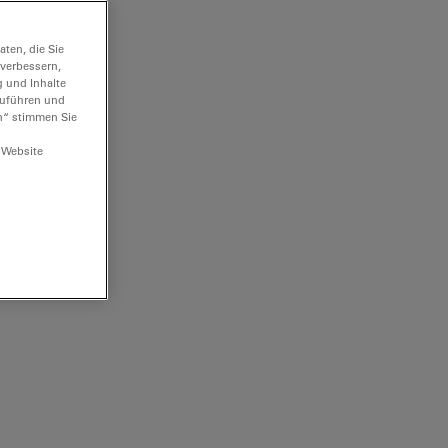
ten, die Sie
 verbessern,
g und Inhalte
hzuführen und
n“ stimmen Sie
 Website