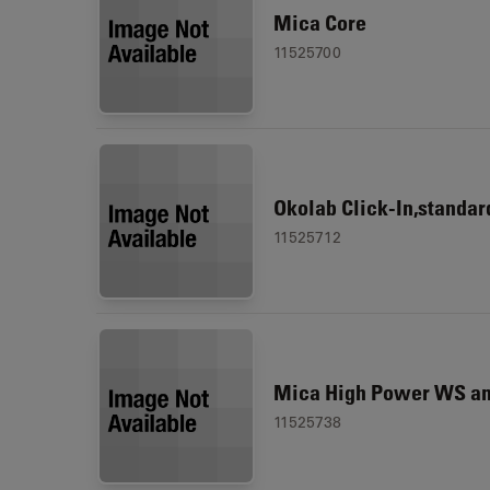
Mica Core
11525700
Okolab Click-In,standar
11525712
Mica High Power WS an
11525738