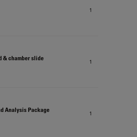
1
d & chamber slide
1
d Analysis Package
1