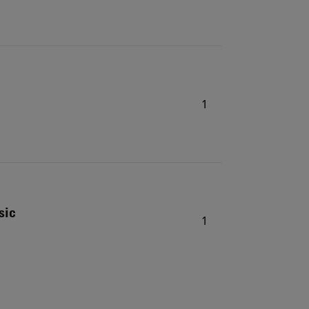
1
sic
1