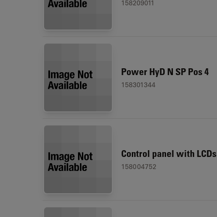
158209011
Power HyD N SP Pos 4
158301344
Control panel with LCDs
158004752