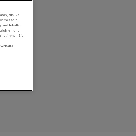
ten, die Sie
 verbessern,
g und Inhalte
hzuführen und
n“ stimmen Sie
 Website