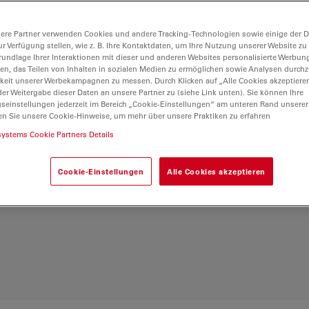
Light Sheet (DLS),
klusive: Ein voll
ere Partner verwenden Cookies und andere Tracking-Technologien sowie einige der Da
HyD S-Detektoren, 3
ur Verfügung stellen, wie z. B. Ihre Kontaktdaten, um Ihre Nutzung unserer Website zu
Y-Tisch und
rundlage Ihrer Interaktionen mit dieser und anderen Websites personalisierte Werbun
llen, das Teilen von Inhalten in sozialen Medien zu ermöglichen sowie Analysen durc
– fordern Sie noch
keit unserer Werbekampagnen zu messen. Durch Klicken auf „Alle Cookies akzeptiere
achere Bildgebung: - 3
er Weitergabe dieser Daten an unsere Partner zu (siehe Link unten). Sie können Ihre
nen-Zähldetektoren -
gseinstellungen jederzeit im Bereich „Cookie-Einstellungen“ am unteren Rand unserer
en Sie unsere Cookie-Hinweise, um mehr über unsere Praktiken zu erfahren
onfokale Super-
systems Cookie Partners Details
en (bis zu 5), Lasern
Cookie-Einstellungen
Alle Cookies akzeptieren