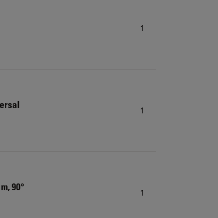
1
ersal
1
 m, 90°
1