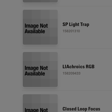
SP Light Trap
158201310
LIAchroics RGB
158209433
Closed Loop Focus