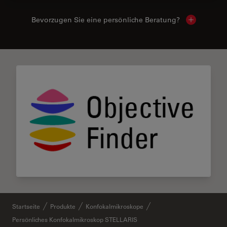
Bevorzugen Sie eine persönliche Beratung?
Show local
Startseite
Produkte
Konfokalmikroskope
Persönliches Konfokalmikroskop STELLARIS