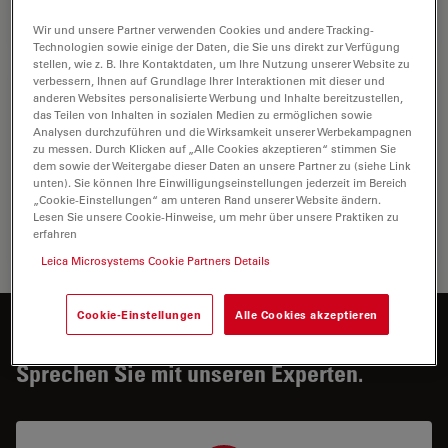
Biowiss
Wir und unsere Partner verwenden Cookies und andere Tracking-
Technologien sowie einige der Daten, die Sie uns direkt zur Verfügung
stellen, wie z. B. Ihre Kontaktdaten, um Ihre Nutzung unserer Website zu
verbessern, Ihnen auf Grundlage Ihrer Interaktionen mit dieser und
Erweiterte Gewebebildgebung und -analyse
anderen Websites personalisierte Werbung und Inhalte bereitzustellen,
das Teilen von Inhalten in sozialen Medien zu ermöglichen sowie
Gewinnen Sie mit den erweiterten Bildgebenden
Analysen durchzuführen und die Wirksamkeit unserer Werbekampagnen
zu messen. Durch Klicken auf „Alle Cookies akzeptieren“ stimmen Sie
Verfahren von Leica Microsystems Einblicke in die
dem sowie der Weitergabe dieser Daten an unsere Partner zu (siehe Link
Gewebestruktur und -funktion und verbessern Sie Ihr
unten). Sie können Ihre Einwilligungseinstellungen jederzeit im Bereich
Verständnis der räumlichen Biologie und der…
„Cookie-Einstellungen“ am unteren Rand unserer Website ändern.
Lesen Sie unsere Cookie-Hinweise, um mehr über unsere Praktiken zu
erfahren
Erweite
Leica Microsystems Cookie Partners Details
Cookie-Einstellungen
Alle Cookies akzeptieren
Möchten Sie mehr dazu erfahren?
Sprechen Sie mit unseren Experten.