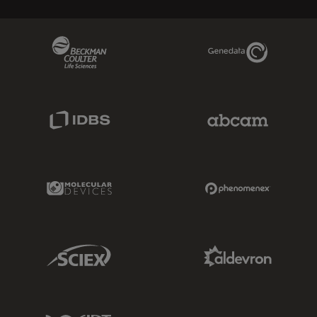
Beckman Coulter Link
Genedata Link
IDBS Link
Abcam Limited
Molecular Devices Link
Phenomenex L
Sciex Link
Aldevron Link
IDT Link