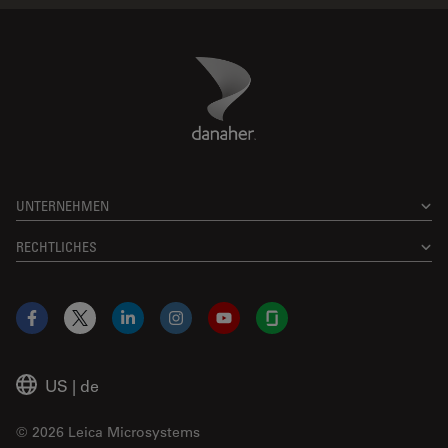
Danaher Logo
Footer
UNTERNEHMEN
RECHTLICHES
Facebook
X
LinkedIn
Instagram
YouTube
Glassdoor
US
|
de
© 2026 Leica Microsystems