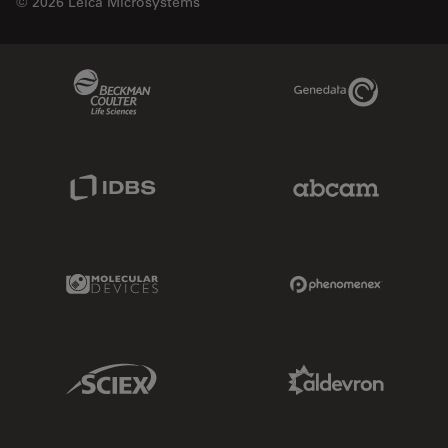
© 2026 Leica Microsystems
Beckman Coulter Link
Genedata Link
IDBS Link
Abcam Limited
Molecular Devices Link
Phenomenex L
Sciex Link
Aldevron Link