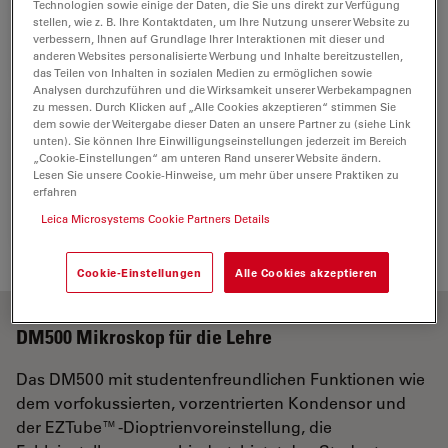
1
Plan outfit
Technologien sowie einige der Daten, die Sie uns direkt zur Verfügung
stellen, wie z. B. Ihre Kontaktdaten, um Ihre Nutzung unserer Website zu
13613207
verbessern, Ihnen auf Grundlage Ihrer Interaktionen mit dieser und
anderen Websites personalisierte Werbung und Inhalte bereitzustellen,
das Teilen von Inhalten in sozialen Medien zu ermöglichen sowie
Analysen durchzuführen und die Wirksamkeit unserer Werbekampagnen
zu messen. Durch Klicken auf „Alle Cookies akzeptieren“ stimmen Sie
dem sowie der Weitergabe dieser Daten an unsere Partner zu (siehe Link
unten). Sie können Ihre Einwilligungseinstellungen jederzeit im Bereich
Power cable, 2.5 m,
„Cookie-Einstellungen“ am unteren Rand unserer Website ändern.
1
Switzerland
Lesen Sie unsere Cookie-Hinweise, um mehr über unsere Praktiken zu
erfahren
10280636
Leica Microsystems Cookie Partners Details
Cookie-Einstellungen
Alle Cookies akzeptieren
DM500 Mikroskop für die Lehre
Das DM500 mit studentenfreundlichen Funktionen wie
dem vorfokussierten, vorzentrierten Kondensor und
der EZTube™-Dioptrienvoreinstellung, die