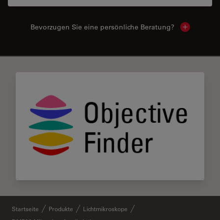
Bevorzugen Sie eine persönliche Beratung?
Show local
✕
Startseite
Produkte
Lichtmikroskope