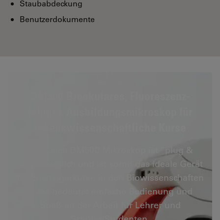
Staubabdeckung
Benutzerdokumente
DM500 Binokulares, Fluoreszenz-
fähiges Ausbildungsmikroskop für
lebenswissenschaftliche Kurse
Das Leica DM500 Mikroskop ist “plug &
play”-tauglich und ist somit das ideale Gerät
für Einsteigerkurse in den Biowissenschaften
– das bedeutet einfache Bedienung und
Spaß an der Arbeit für Lehrer und
Schüler/Studenten.