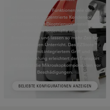
Lernfreundliche Funktionen wie der
vorfokussierte, vorzentrierte Kondensor und
der EZTube™ mit Dioptrienvoreinstellungen
verhindern fehlerhafte manuelle
Einstellungen und lassen so mehr Zeit für
den praktischen Unterricht. Das EZStore™-
Design mit integriertem Griff und
Kabelaufwicklung erleichtert den Transport
und schützt die Mikroskopkomponenten vor
Beschädigungen.
BELIEBTE KONFIGURATIONEN ANZEIGEN