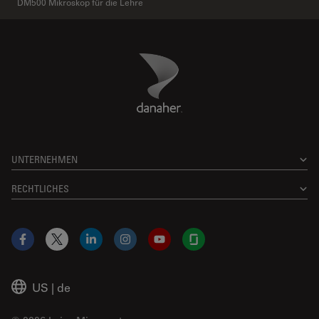
DM500 Mikroskop für die Lehre
Danaher Logo
Footer
UNTERNEHMEN
RECHTLICHES
Facebook
X
LinkedIn
Instagram
YouTube
Glassdoor
US
|
de