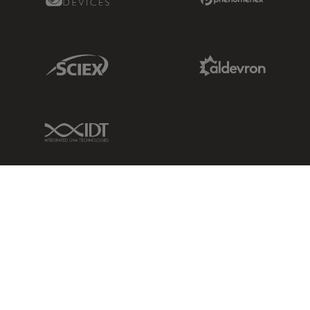
Sciex Link
Aldevron Link
IDT Link