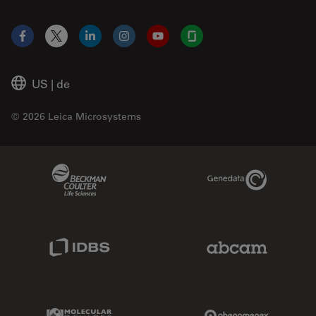
Facebook
X
LinkedIn
Instagram
YouTube
Glassdoor
US
|
de
© 2026 Leica Microsystems
Beckman Coulter Link
Genedata Link
IDBS Link
Abcam Limited
Molecular Devices Link
Phenomenex L