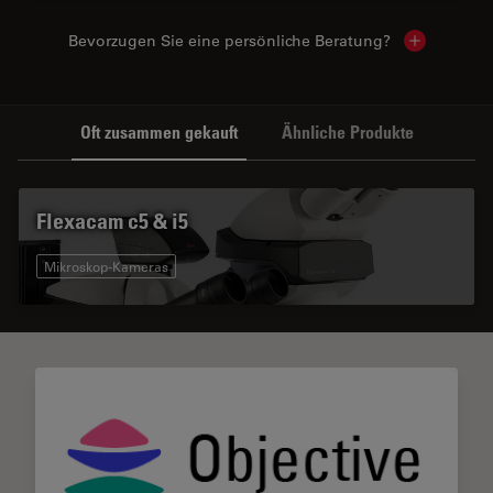
Bevorzugen Sie eine persönliche Beratung?
Show local
Oft zusammen gekauft
Ähnliche Produkte
Flexacam c5 & i5
Mikroskop-Kameras