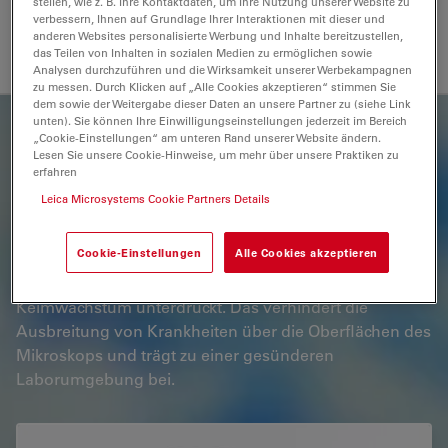
EZLite™ – bietet mehr als 20 Jahre
stellen, wie z. B. Ihre Kontaktdaten, um Ihre Nutzung unserer Website zu
verbessern, Ihnen auf Grundlage Ihrer Interaktionen mit dieser und
helle LED-Beleuchtung und spart sowohl Zeit als auch
anderen Websites personalisierte Werbung und Inhalte bereitzustellen,
Kosten für Ersatzbirnen
das Teilen von Inhalten in sozialen Medien zu ermöglichen sowie
Analysen durchzuführen und die Wirksamkeit unserer Werbekampagnen
zu messen. Durch Klicken auf „Alle Cookies akzeptieren“ stimmen Sie
dem sowie der Weitergabe dieser Daten an unsere Partner zu (siehe Link
unten). Sie können Ihre Einwilligungseinstellungen jederzeit im Bereich
AgTreat™
„Cookie-Einstellungen“ am unteren Rand unserer Website ändern.
Lesen Sie unsere Cookie-Hinweise, um mehr über unsere Praktiken zu
erfahren
Insbesondere in der Ausbildung ist die Ausbreitung
Leica Microsystems Cookie Partners Details
von Keimen, die auf den Oberflächen von Geräten
sitzen, ein besonderes Risiko. Leica Microsystems
Cookie-Einstellungen
Alle Cookies akzeptieren
verwendet einen Zusatzstoff, der an allen
Berührungspunkten des Mikroskops das
Keimwachstum unterdrückt. Das verhindert die
Ausbreitung von Krankheiten über die Oberflächen des
Mikroskops und trägt zu einer gesünderen
Laborumgebung bei.