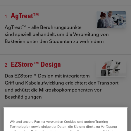
AgTreat™
1
AgTreat™ – alle Berührungspunkte
sind speziell behandelt, um die Verbreitung von
Bakterien unter den Studenten zu verhindern
EZStore™ Design
2
Das EZStore™ Design mit integriertem
Griff und Kabelaufwicklung erleichtert den Transport
und schützt die Mikroskopkomponenten vor
Beschädigungen
EZLite™
3
Wir und unsere Partner verwenden Cookies und andere Tracking-
Technologien sowie einige der Daten, die Sie uns direkt zur Verfügung