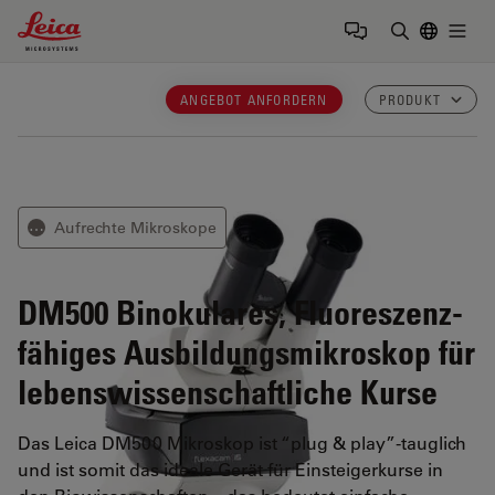
Leica Microsystems Logo
Togg
Suchbegrif
ANGEBOT ANFORDERN
PRODUKT
Aufrechte Mikroskope
⋯
DM500
Binokulares, Fluoreszenz-
fähiges Ausbildungsmikroskop für
lebenswissenschaftliche Kurse
Das Leica DM500 Mikroskop ist “plug & play”-tauglich
und ist somit das ideale Gerät für Einsteigerkurse in