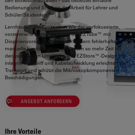
den Biowissenschaften – das bedeutet einfache
Bedienung und Spaß an der Arbeit für Lehrer und
Schüler/Studenten.
Lernfreundliche Funktionen wie der vorfokussierte,
vorzentrierte Kondensor und der EZTube™ mit
Dioptrienvoreinstellungen verhindern fehlerhafte
manuelle Einstellungen und lassen so mehr Zeit für
den praktischen Unterricht. Das EZStore™-Design mit
integriertem Griff und Kabelaufwicklung erleichtert den
Transport und schützt die Mikroskopkomponenten vor
Beschädigungen.
ANGEBOT ANFORDERN
Ihre Vorteile