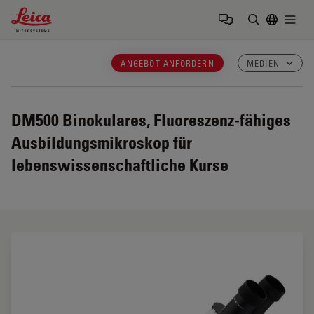
Leica Microsystems Logo
Togg
Suchbegrif
ANGEBOT ANFORDERN
MEDIEN
DM500
Binokulares, Fluoreszenz-fähiges
Ausbildungsmikroskop für
lebenswissenschaftliche Kurse