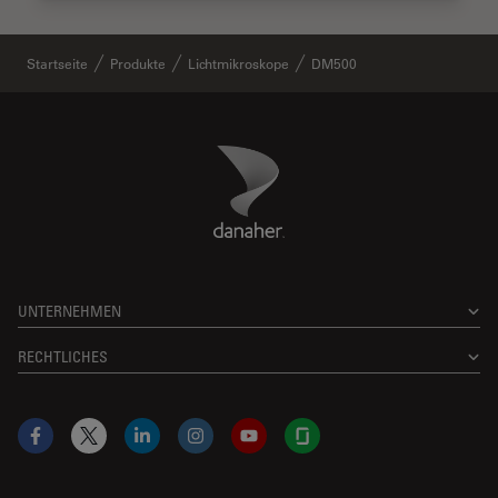
Startseite
Produkte
Lichtmikroskope
DM500
Danaher Logo
Footer
UNTERNEHMEN
RECHTLICHES
Facebook
X
LinkedIn
Instagram
YouTube
Glassdoor