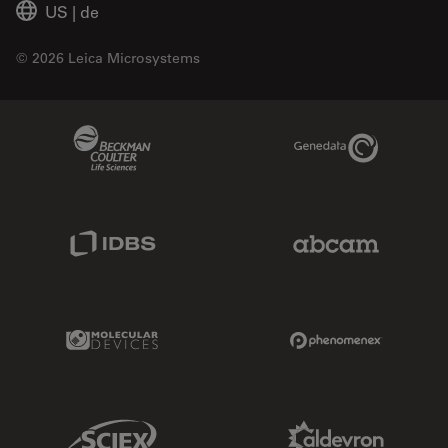
US
|
de
© 2026 Leica Microsystems
Beckman Coulter Link
Genedata Link
IDBS Link
Abcam Limited
Molecular Devices Link
Phenomenex L
Sciex Link
Aldevron Link