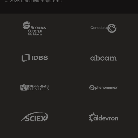
© 2026 Leica Microsystems
Beckman Coulter Link
Genedata Link
IDBS Link
Abcam Limited
Molecular Devices Link
Phenomenex L
Sciex Link
Aldevron Link