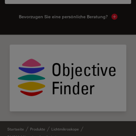
Bevorzugen Sie eine persönliche Beratung?
Show local
✕
Startseite
Produkte
Lichtmikroskope