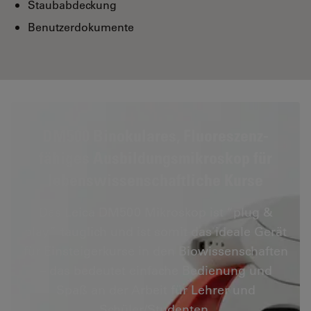
Staubabdeckung
Benutzerdokumente
DM500 Binokulares, Fluoreszenz-
fähiges Ausbildungsmikroskop für
lebenswissenschaftliche Kurse
Das Leica DM500 Mikroskop ist “plug &
play”-tauglich und ist somit das ideale Gerät
für Einsteigerkurse in den Biowissenschaften
– das bedeutet einfache Bedienung und
Spaß an der Arbeit für Lehrer und
Schüler/Studenten.