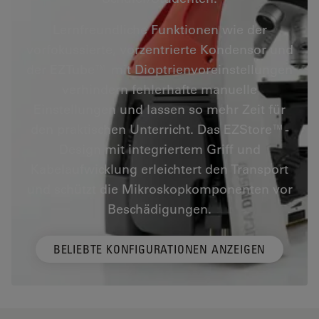
Lernfreundliche Funktionen wie der
vorfokussierte, vorzentrierte Kondensor und
der EZTube™ mit Dioptrienvoreinstellungen
verhindern fehlerhafte manuelle
Einstellungen und lassen so mehr Zeit für
den praktischen Unterricht. Das EZStore™-
Design mit integriertem Griff und
Kabelaufwicklung erleichtert den Transport
und schützt die Mikroskopkomponenten vor
Beschädigungen.
BELIEBTE KONFIGURATIONEN ANZEIGEN