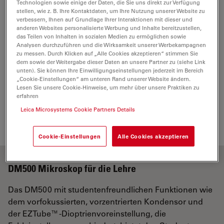
1
Plan outfit
Technologien sowie einige der Daten, die Sie uns direkt zur Verfügung
stellen, wie z. B. Ihre Kontaktdaten, um Ihre Nutzung unserer Website zu
13613207
verbessern, Ihnen auf Grundlage Ihrer Interaktionen mit dieser und
anderen Websites personalisierte Werbung und Inhalte bereitzustellen,
das Teilen von Inhalten in sozialen Medien zu ermöglichen sowie
Analysen durchzuführen und die Wirksamkeit unserer Werbekampagnen
zu messen. Durch Klicken auf „Alle Cookies akzeptieren“ stimmen Sie
dem sowie der Weitergabe dieser Daten an unsere Partner zu (siehe Link
unten). Sie können Ihre Einwilligungseinstellungen jederzeit im Bereich
U.S. power cord
„Cookie-Einstellungen“ am unteren Rand unserer Website ändern.
1
Lesen Sie unsere Cookie-Hinweise, um mehr über unsere Praktiken zu
13613900
erfahren
Leica Microsystems Cookie Partners Details
Cookie-Einstellungen
Alle Cookies akzeptieren
DM500 Mikroskop für die Lehre
Das DM500 mit studentenfreundlichen Funktionen wie
dem vorfokussierten, vorzentrierten Kondensor und
der EZTube™-Dioptrienvoreinstellung, die