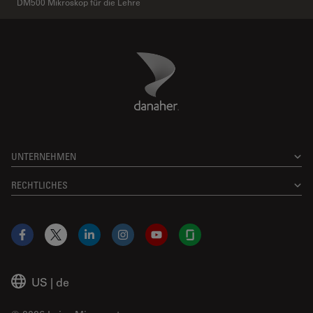
DM500 Mikroskop für die Lehre
Danaher Logo
Footer
UNTERNEHMEN
RECHTLICHES
Facebook
X
LinkedIn
Instagram
YouTube
Glassdoor
US
|
de