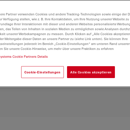
elose Dokumentation
em
ere Partner verwenden Cookies und andere Tracking-Technologien sowie einige der Da
iven Funktionen ist
ur Verfügung stellen, wie z. B. Ihre Kontaktdaten, um Ihre Nutzung unserer Website zu
 ein zuverlässiges und
rundlage Ihrer Interaktionen mit dieser und anderen Websites personalisierte Werbun
llen, das Teilen von Inhalten in sozialen Medien zu ermöglichen sowie Analysen durc
n, um Studenten für die
keit unserer Werbekampagnen zu messen. Durch Klicken auf „Alle Cookies akzeptiere
stern und zu
er Weitergabe dieser Daten an unsere Partner zu (siehe Link unten). Sie können Ihre
gseinstellungen jederzeit im Bereich „Cookie-Einstellungen“ am unteren Rand unserer
en Sie unsere Cookie-Hinweise, um mehr über unsere Praktiken zu erfahren
systems Cookie Partners Details
Cookie-Einstellungen
Alle Cookies akzeptieren