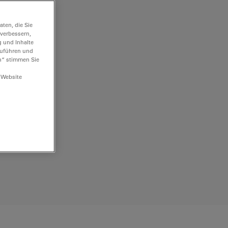
ten, die Sie
 verbessern,
g und Inhalte
hzuführen und
n“ stimmen Sie
 Website