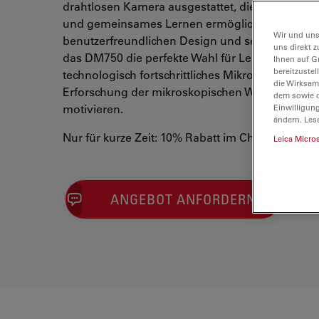
drahtlosen Kamera ausgestattet, die eine müh
und gemeinsames Lernen ermöglicht. Mit sein
Wir und uns
benutzerfreundlichen Design und seinen innovat
uns direkt z
das DM750 die perfekte Wahl für Lehrkräfte, die
Ihnen auf G
bereitzuste
technologisch fortschrittliches Mikroskop suche
die Wirksam
Erforschung der mikroskopischen Welt zu begei
dem sowie d
motivieren.
Einwilligun
ändern. Les
Nur für kurze Zeit: 10% Rabatt im Checkout!
Leica Micro
ANGEBOT ANFORDERN