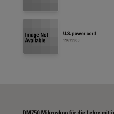
U.S. power cord
13613900
DM750 Mikroskop für die Lehre mit i