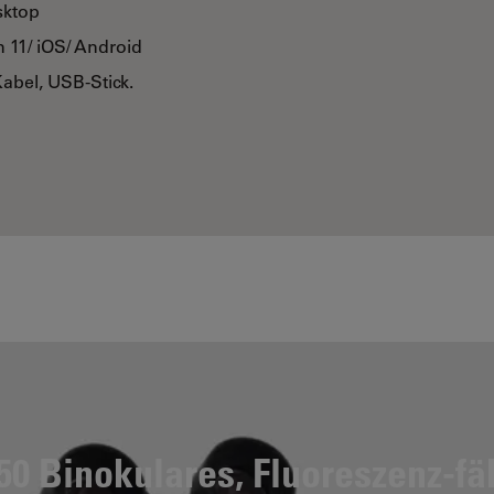
sktop
 11/ iOS/ Android
abel, USB-Stick.
0 Binokulares, Fluoreszenz-fä