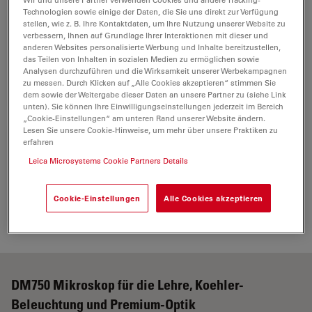
Technologien sowie einige der Daten, die Sie uns direkt zur Verfügung
stellen, wie z. B. Ihre Kontaktdaten, um Ihre Nutzung unserer Website zu
DM750 BF 4 Obj HI Plan
verbessern, Ihnen auf Grundlage Ihrer Interaktionen mit dieser und
anderen Websites personalisierte Werbung und Inhalte bereitzustellen,
1
Koehler Outfit
das Teilen von Inhalten in sozialen Medien zu ermöglichen sowie
13613002
Analysen durchzuführen und die Wirksamkeit unserer Werbekampagnen
zu messen. Durch Klicken auf „Alle Cookies akzeptieren“ stimmen Sie
dem sowie der Weitergabe dieser Daten an unsere Partner zu (siehe Link
unten). Sie können Ihre Einwilligungseinstellungen jederzeit im Bereich
„Cookie-Einstellungen“ am unteren Rand unserer Website ändern.
Lesen Sie unsere Cookie-Hinweise, um mehr über unsere Praktiken zu
erfahren
Power cable, 2 m, EURO
Leica Microsystems Cookie Partners Details
1
10445662
Cookie-Einstellungen
Alle Cookies akzeptieren
DM750 Mikroskop für die Lehre, Koehler-
Beleuchtung und Premium-Optik