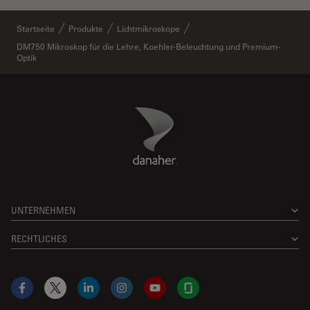
Startseite
Produkte
Lichtmikroskope
DM750 Mikroskop für die Lehre, Koehler-Beleuchtung und Premium-
Optik
Danaher Logo
Footer
UNTERNEHMEN
RECHTLICHES
Facebook
X
LinkedIn
Instagram
YouTube
Glassdoor