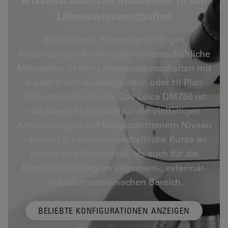
Lebenswissenschaften
Binokulares, Fluoreszenz-fähiges
Ausbildungsmikroskop für wissenschaftliche
Mitarbeiter in den Lebenswissenschaften mit
4 oder 5 Infinity-korrigierten oder HI Plan
Achromat Objektiven. Das Leica DM750 ist
das ideale Mikroskop für die vielfältigen
Anforderungen auf fortgeschrittenem Niveau
– sowohl für biowissenschaftliche Kurse an
Schule und Universität, als auch für die
Berufsausbildung im allgemein-, veterinär-
und zahnmedizinischen Bereich.
BELIEBTE KONFIGURATIONEN ANZEIGEN