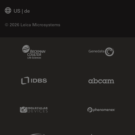
US
|
de
© 2026 Leica Microsystems
Beckman Coulter Link
Genedata Link
IDBS Link
Abcam Limited
Molecular Devices Link
Phenomenex L
Sciex Link
Aldevron Link