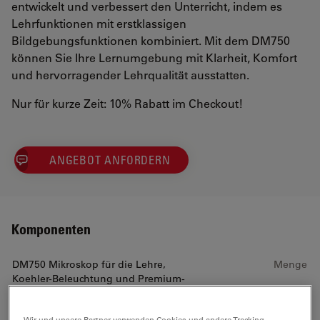
entwickelt und verbessert den Unterricht, indem es
Lehrfunktionen mit erstklassigen
Bildgebungsfunktionen kombiniert. Mit dem DM750
können Sie Ihre Lernumgebung mit Klarheit, Komfort
und hervorragender Lehrqualität ausstatten.
Nur für kurze Zeit: 10% Rabatt im Checkout!
ANGEBOT ANFORDERN
Komponenten
DM750 Mikroskop für die Lehre,
Menge
Koehler-Beleuchtung und Premium-
Optik enthält:
Wir und unsere Partner verwenden Cookies und andere Tracking-