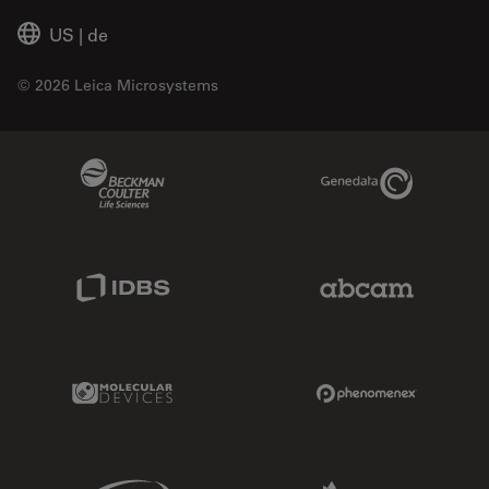
US
|
de
© 2026 Leica Microsystems
Beckman Coulter Link
Genedata Link
IDBS Link
Abcam Limited
Molecular Devices Link
Phenomenex L
Sciex Link
Aldevron Link