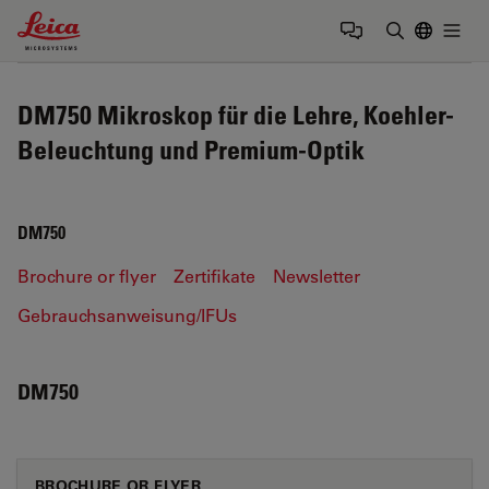
Leica Microsystems Logo
Togg
Suchbegrif
DM750 Mikroskop für die Lehre, Koehler-
Beleuchtung und Premium-Optik
DM750
Brochure or flyer
Zertifikate
Newsletter
Gebrauchsanweisung/IFUs
DM750
BROCHURE OR FLYER