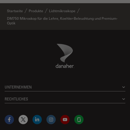
Startseite
Produkte
Lichtmikroskope
DM750 Mikroskop für die Lehre, Koehler-Beleuchtung und Premium-
Optik
Danaher Logo
Footer
UNTERNEHMEN
RECHTLICHES
Facebook
X
LinkedIn
Instagram
YouTube
Glassdoor