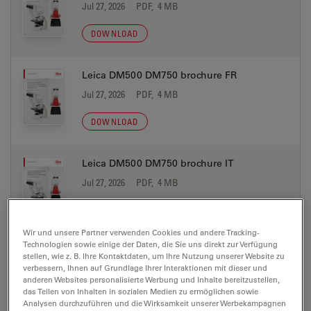
Jul 27, 2026
PDF, 4 MB
DOWNLOAD
Leica DM500 DM750 brochure FR
Jul 27, 2026
PDF, 4 MB
DOWNLOAD
Leica DM500 DM750 brochure IT
Jul 27, 2026
PDF, 4 MB
DOWNLOAD
Wir und unsere Partner verwenden Cookies und andere Tracking-
Technologien sowie einige der Daten, die Sie uns direkt zur Verfügung
Leica DM500 DM750 brochure JP
stellen, wie z. B. Ihre Kontaktdaten, um Ihre Nutzung unserer Website zu
verbessern, Ihnen auf Grundlage Ihrer Interaktionen mit dieser und
Jul 27, 2026
PDF, 4 MB
anderen Websites personalisierte Werbung und Inhalte bereitzustellen,
das Teilen von Inhalten in sozialen Medien zu ermöglichen sowie
DOWNLOAD
Analysen durchzuführen und die Wirksamkeit unserer Werbekampagnen