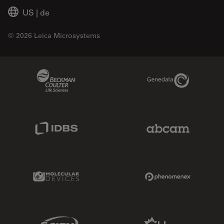
US
|
de
© 2026 Leica Microsystems
Beckman Coulter Link
Genedata Link
IDBS Link
Abcam Limited
Molecular Devices Link
Phenomenex L
Sciex Link
Aldevron Link