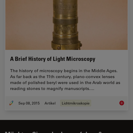
A Brief History of Light Microscopy
The history of microscopy begins in the Middle Ages.
As far back as the 11th century, plano-convex lenses
made of polished beryl were used in the Arab world as
reading stones to magnify manuscripts.…
Sep 08, 2015
Artikel
Lichtmikroskopie
A Brief 