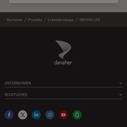
Startseite
Produkte
Lichtmikroskope
DM1000 LED
Danaher Logo
Footer
UNTERNEHMEN
RECHTLICHES
Facebook
X
LinkedIn
Instagram
YouTube
Glassdoor