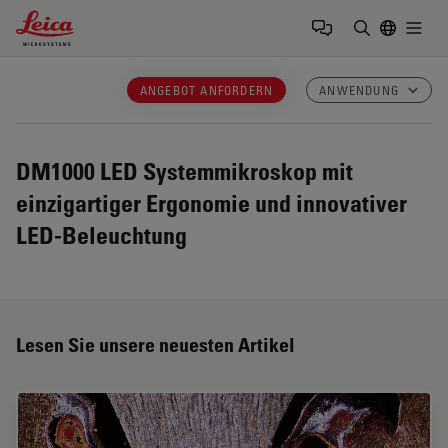
Leica Microsystems Logo
Togg
Suchbegrif
ANGEBOT ANFORDERN
ANWENDUNG
DM1000 LED
Systemmikroskop mit
einzigartiger Ergonomie und innovativer
LED-Beleuchtung
Lesen Sie unsere neuesten Artikel