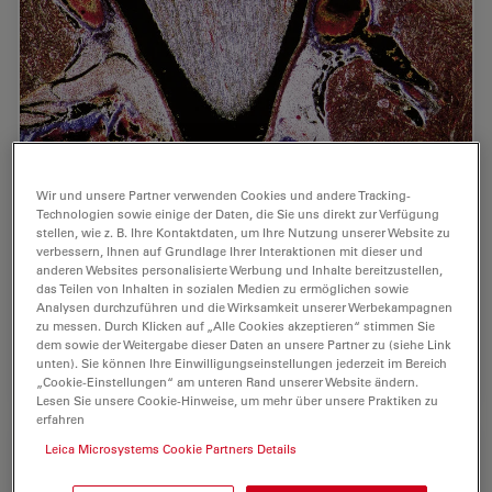
Wir und unsere Partner verwenden Cookies und andere Tracking-
Technologien sowie einige der Daten, die Sie uns direkt zur Verfügung
A Guide to Darkfield Microscopes
stellen, wie z. B. Ihre Kontaktdaten, um Ihre Nutzung unserer Website zu
verbessern, Ihnen auf Grundlage Ihrer Interaktionen mit dieser und
anderen Websites personalisierte Werbung und Inhalte bereitzustellen,
A darkfield microscope offers a way to view the
das Teilen von Inhalten in sozialen Medien zu ermöglichen sowie
structures of many types of biological specimens in
Analysen durchzuführen und die Wirksamkeit unserer Werbekampagnen
greater contrast without the need of stains.
zu messen. Durch Klicken auf „Alle Cookies akzeptieren“ stimmen Sie
dem sowie der Weitergabe dieser Daten an unsere Partner zu (siehe Link
unten). Sie können Ihre Einwilligungseinstellungen jederzeit im Bereich
Jun 08, 2021
Leitfaden
Dunkelfeldmikroskopie
A Guide
„Cookie-Einstellungen“ am unteren Rand unserer Website ändern.
Lesen Sie unsere Cookie-Hinweise, um mehr über unsere Praktiken zu
erfahren
Leica Microsystems Cookie Partners Details