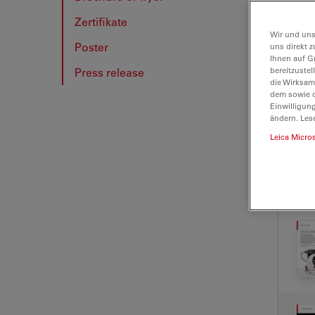
Zertifikate
BRO
Wir und uns
Poster
uns direkt z
Ihnen auf G
Press release
bereitzuste
die Wirksam
dem sowie d
Einwilligun
ändern. Les
Leica Micro