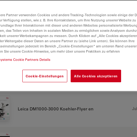
CHURE OR FLYER
ere Partner verwenden Cookies und andere Tracking-Technologien sowie einige der Da
ur Verfügung stellen, wie z. B. Ihre Kontaktdaten, um Ihre Nutzung unserer Website zu
rundlage Ihrer Interaktionen mit dieser und anderen Websites personalisierte Werbun
llen, das Teilen von Inhalten in sozialen Medien zu ermöglichen sowie Analysen durc
01 Leica DM1000-DM3000 LED Brochure Technical
keit unserer Werbekampagnen zu messen. Durch Klicken auf „Alle Cookies akzeptiere
Jul
EN
er Weitergabe dieser Daten an unsere Partner zu (siehe Link unten). Sie können Ihre
gseinstellungen jederzeit im Bereich „Cookie-Einstellungen“ am unteren Rand unserer
en Sie unsere Cookie-Hinweise, um mehr über unsere Praktiken zu erfahren
systems Cookie Partners Details
03 Leica DM1000-DM3000 LED Brochure Research
Jul
EN
Cookie-Einstellungen
Alle Cookies akzeptieren
Jul
Leica DM1000-3000 Koehler-Flyer en