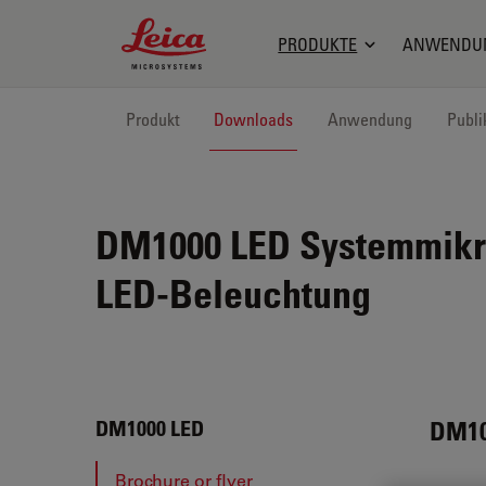
Leica Microsystems Logo
PRODUKTE
ANWENDU
Produkt
Downloads
Anwendung
Publi
DM1000 LED
Systemmikro
LED-Beleuchtung
DM10
DM1000 LED
Brochure or flyer