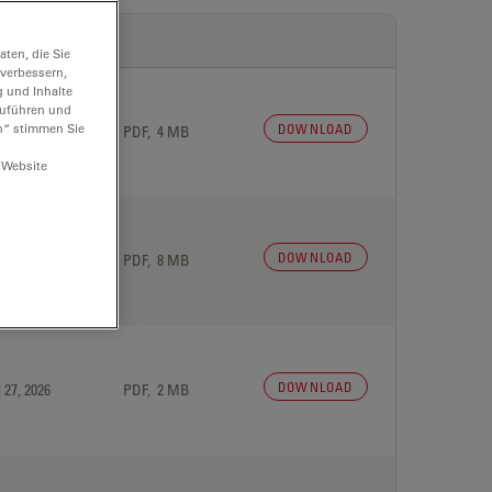
ten, die Sie
 verbessern,
g und Inhalte
hzuführen und
n“ stimmen Sie
DOWNLOAD
 27, 2026
PDF, 4 MB
 Website
DOWNLOAD
 27, 2026
PDF, 8 MB
DOWNLOAD
 27, 2026
PDF, 2 MB