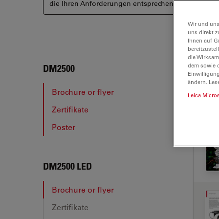
die Ihren Anforderungen entsprechen könnten.
Wir und uns
uns direkt z
Ihnen auf G
bereitzuste
die Wirksam
dem sowie d
DM2
DM2500
Einwilligun
ändern. Les
Brochure or flyer
Leica Micro
Zertifikate
BRO
Poster
DM2500 LED
Brochure or flyer
Zertifikate