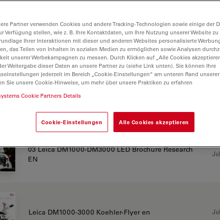
ere Partner verwenden Cookies und andere Tracking-Technologien sowie einige der Da
ur Verfügung stellen, wie z. B. Ihre Kontaktdaten, um Ihre Nutzung unserer Website zu
rundlage Ihrer Interaktionen mit dieser und anderen Websites personalisierte Werbun
llen, das Teilen von Inhalten in sozialen Medien zu ermöglichen sowie Analysen durc
keit unserer Werbekampagnen zu messen. Durch Klicken auf „Alle Cookies akzeptiere
er Weitergabe dieser Daten an unsere Partner zu (siehe Link unten). Sie können Ihre
500
gseinstellungen jederzeit im Bereich „Cookie-Einstellungen“ am unteren Rand unserer
en Sie unsere Cookie-Hinweise, um mehr über unsere Praktiken zu erfahren
systems Cookie Partners Details
CHURE OR FLYER
Cookie-Einstellungen
Alle Cookies akzeptieren
03 Leica DM1000-DM3000 LED Brochure Research
Jul
EN
Jul
Leica DM1000-3000 Koehler-Flyer en