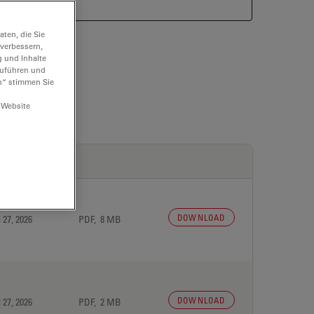
ten, die Sie
 verbessern,
g und Inhalte
hzuführen und
n“ stimmen Sie
 Website
DOWNLOAD
 27, 2026
PDF, 8 MB
DOWNLOAD
 27, 2026
PDF, 2 MB