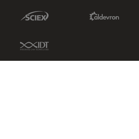
Sciex Link
Aldevron Link
IDT Link