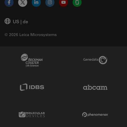
Facebook
X
LinkedIn
Instagram
YouTube
Glassdoor
US
|
de
© 2026 Leica Microsystems
Beckman Coulter Link
Genedata Link
IDBS Link
Abcam Limited
Molecular Devices Link
Phenomenex L