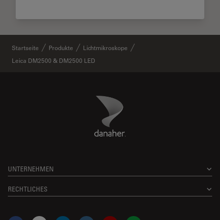
Startseite
Produkte
Lichtmikroskope
Leica DM2500 & DM2500 LED
Danaher Logo
Footer
UNTERNEHMEN
RECHTLICHES