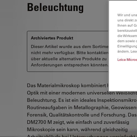
Beleuchtung
Wir und uns
uns direkt z
Ihnen auf G
bereitzuste
die Wirksam
Archiviertes Produkt
dem sowie d
Dieser Artikel wurde aus dem Sortiment genommen
Einwilligun
ändern. Les
nicht mehr verfügbar. Bitte kontaktieren Sie uns, u
über aktuelle alternative Produkte zu informieren, d
Leica Micro
Anforderungen entsprechen könnten.
Das Materialmikroskop kombiniert hochwertige 
Optik mit einer modernen universellen Weißlich
Beleuchtung. Es ist ein ideales Inspektionsmikro
Routineaufgaben in Metallographie, Geowissen
Forensik, Qualitätskontrolle und Forschung. Das
DM2700 M zeigt, wie einfach und zuverlässig
Mikroskopie sein kann, während gleichzeitig
Arbeitsabläufe bei Untersuchungen vereinfacht