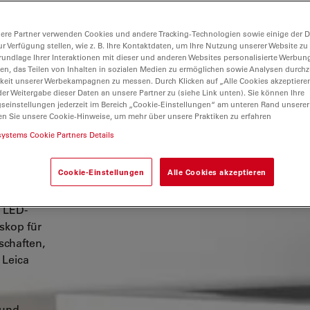
ere Partner verwenden Cookies und andere Tracking-Technologien sowie einige der Da
ur Verfügung stellen, wie z. B. Ihre Kontaktdaten, um Ihre Nutzung unserer Website zu
rundlage Ihrer Interaktionen mit dieser und anderen Websites personalisierte Werbun
llen, das Teilen von Inhalten in sozialen Medien zu ermöglichen sowie Analysen durc
keit unserer Werbekampagnen zu messen. Durch Klicken auf „Alle Cookies akzeptiere
er Weitergabe dieser Daten an unsere Partner zu (siehe Link unten). Sie können Ihre
 und ist
gseinstellungen jederzeit im Bereich „Cookie-Einstellungen“ am unteren Rand unserer
en Sie unsere Cookie-Hinweise, um mehr über unsere Praktiken zu erfahren
m sich
ie Ihren
systems Cookie Partners Details
Cookie-Einstellungen
Alle Cookies akzeptieren
Leica
t LED-
skop für
schaften,
 Leica
 und