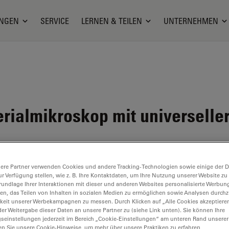
NGEN
SERVICE
LERNEN & TEILEN
UNTERNEHMEN
rialmikroskop mit universelle
ere Partner verwenden Cookies und andere Tracking-Technologien sowie einige der Da
ur Verfügung stellen, wie z. B. Ihre Kontaktdaten, um Ihre Nutzung unserer Website zu
d ist nicht mehr verfügbar. Bitte kontaktieren Sie uns, um sich ü
rundlage Ihrer Interaktionen mit dieser und anderen Websites personalisierte Werbun
llen, das Teilen von Inhalten in sozialen Medien zu ermöglichen sowie Analysen durc
keit unserer Werbekampagnen zu messen. Durch Klicken auf „Alle Cookies akzeptiere
er Weitergabe dieser Daten an unsere Partner zu (siehe Link unten). Sie können Ihre
gseinstellungen jederzeit im Bereich „Cookie-Einstellungen“ am unteren Rand unserer
en Sie unsere Cookie-Hinweise, um mehr über unsere Praktiken zu erfahren