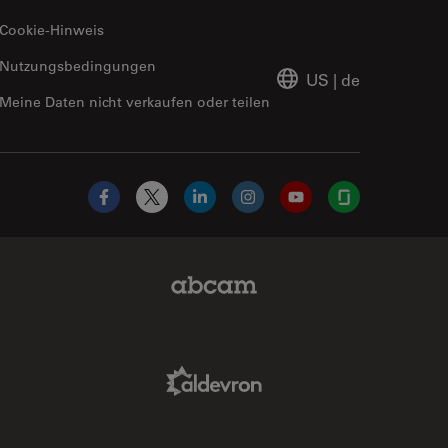
Cookie-Hinweis
Nutzungsbedingungen
US
|
de
Meine Daten nicht verkaufen oder teilen
Facebook
X
LinkedIn
Instagram
YouTube
Glassdoor
Abcam Limited Link
Aldevron Link