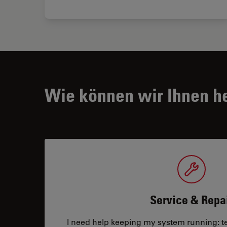
Wie können wir Ihnen h
Service & Repa
I need help keeping my system running: tec