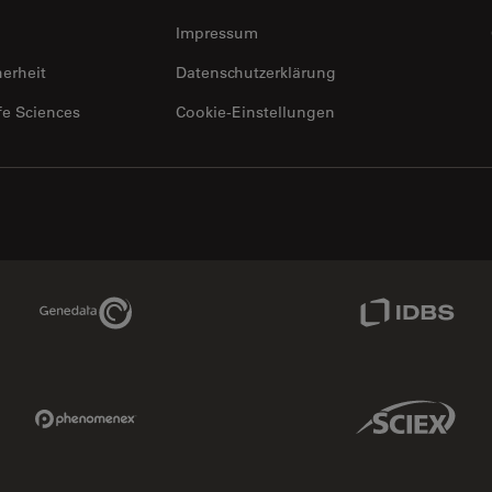
Impressum
herheit
Datenschutzerklärung
fe Sciences
Cookie-Einstellungen
Genedata Link
IDBS Link
Phenomenex Link
Sciex Link