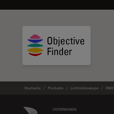
Startseite
Produkte
Lichtmikroskope
DM2
Footer
Danaher Logo
UNTERNEHMEN