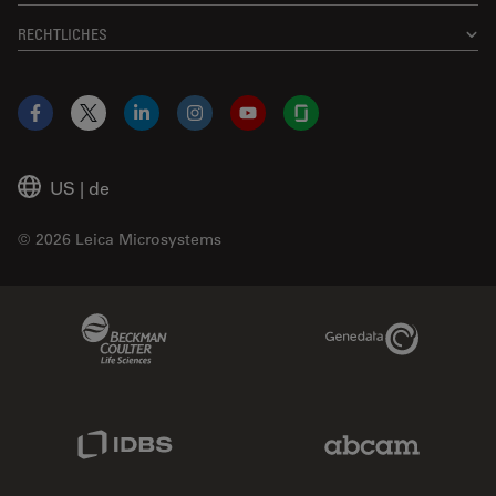
RECHTLICHES
Facebook
X
LinkedIn
Instagram
YouTube
Glassdoor
US
|
de
© 2026 Leica Microsystems
Beckman Coulter Link
Genedata Link
IDBS Link
Abcam Limited