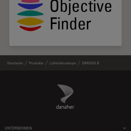
Startseite
Produkte
Lichtmikroskope
DM5000 B
Danaher Logo
Footer
UNTERNEHMEN