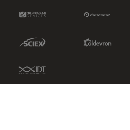
Molecular Devices Link
Phenomenex L
Sciex Link
Aldevron Link
IDT Link