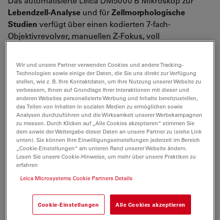
Das automatisierte Leica DM5000 B Mikroskop zur
Lebendzell-Analyse
und für
Zellmorphologische
Studien
verfügt über einen kodierten 7-fach-
Objektivrevolver, manuellen Z-Fokus, voll
automatisierte Durchlichtachse und eine voll
automatisierte 5x- oder 8x-
Fluoreszenzachse
. Zusätzlich
Wir und unsere Partner verwenden Cookies und andere Tracking-
zu einem
automatisierten
Hellfeld, Dunkelfeld, Phasen-
Technologien sowie einige der Daten, die Sie uns direkt zur Verfügung
und Polarisationskontrast bietet das Leica DM5000 B
stellen, wie z. B. Ihre Kontaktdaten, um Ihre Nutzung unserer Website zu
verbessern, Ihnen auf Grundlage Ihrer Interaktionen mit dieser und
einen voll automatisierten
Differentiellen
anderen Websites personalisierte Werbung und Inhalte bereitzustellen,
Interferenzkontrast
(DIC).
das Teilen von Inhalten in sozialen Medien zu ermöglichen sowie
Analysen durchzuführen und die Wirksamkeit unserer Werbekampagnen
zu messen. Durch Klicken auf „Alle Cookies akzeptieren“ stimmen Sie
Zusammen mit einer speziellen Software und der
dem sowie der Weitergabe dieser Daten an unsere Partner zu (siehe Link
motorisierten Fluoreszenzachse ist das Leica DM5000 B
unten). Sie können Ihre Einwilligungseinstellungen jederzeit im Bereich
ideal für anspruchsvolle Fluoreszenzanwendungen mit
„Cookie-Einstellungen“ am unteren Rand unserer Website ändern.
Lesen Sie unsere Cookie-Hinweise, um mehr über unsere Praktiken zu
fixierten Zellen, lebenden Zellen und Gewebeproben.
erfahren
Leica Microsystems Cookie Partners Details
Cookie-Einstellungen
Alle Cookies akzeptieren