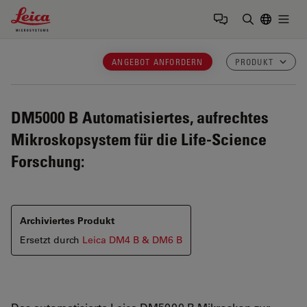
Leica Microsystems Logo
Togg
Suchbegrif
ANGEBOT ANFORDERN
PRODUKT
DM5000 B
Automatisiertes, aufrechtes
Mikroskopsystem für die Life-Science
Forschung:
Archiviertes Produkt
Ersetzt durch
Leica DM4 B & DM6 B