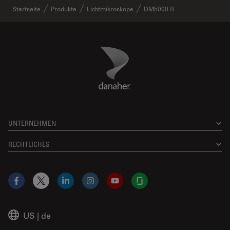
Startseite
Produkte
Lichtmikroskope
DM5000 B
Danaher Logo
Footer
UNTERNEHMEN
RECHTLICHES
Facebook
X
LinkedIn
Instagram
YouTube
Glassdoor
US
|
de