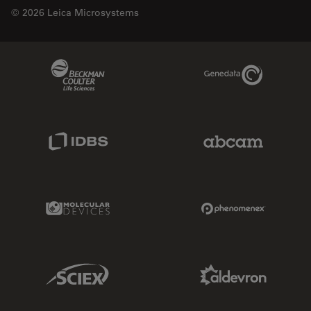
© 2026 Leica Microsystems
Beckman Coulter Link
Genedata Link
IDBS Link
Abcam Limited
Molecular Devices Link
Phenomenex L
Sciex Link
Aldevron Link