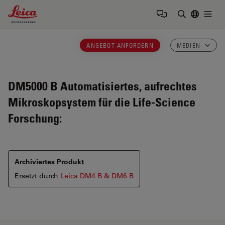
Leica Microsystems Logo
Togg
Suchbegrif
ANGEBOT ANFORDERN
MEDIEN
DM5000 B
Automatisiertes, aufrechtes
Mikroskopsystem für die Life-Science
Forschung:
Archiviertes Produkt
Ersetzt durch
Leica DM4 B & DM6 B