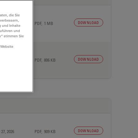
ten, die Sie
 verbessern,
DOWNLOAD
 27, 2026
PDF, 1 MB
g und Inhalte
hzuführen und
n“ stimmen Sie
 Website
DOWNLOAD
 27, 2026
PDF, 806 KB
DOWNLOAD
 27, 2026
PDF, 909 KB