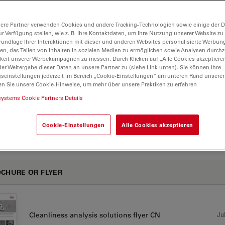
ere Partner verwenden Cookies und andere Tracking-Technologien sowie einige der Da
ur Verfügung stellen, wie z. B. Ihre Kontaktdaten, um Ihre Nutzung unserer Website zu
Jul
Cleanliness 3 factors damage potential EN
rundlage Ihrer Interaktionen mit dieser und anderen Websites personalisierte Werbun
llen, das Teilen von Inhalten in sozialen Medien zu ermöglichen sowie Analysen durc
keit unserer Werbekampagnen zu messen. Durch Klicken auf „Alle Cookies akzeptiere
er Weitergabe dieser Daten an unsere Partner zu (siehe Link unten). Sie können Ihre
gseinstellungen jederzeit im Bereich „Cookie-Einstellungen“ am unteren Rand unserer
en Sie unsere Cookie-Hinweise, um mehr über unsere Praktiken zu erfahren
Jul
Factors-cleanliness-analysis-solution EN
systems Cookie Partners Details
Cookie-Einstellungen
Alle Cookies akzeptieren
CHURE OR FLYER
Jul
Cleanliness analysis solutions flyer CN