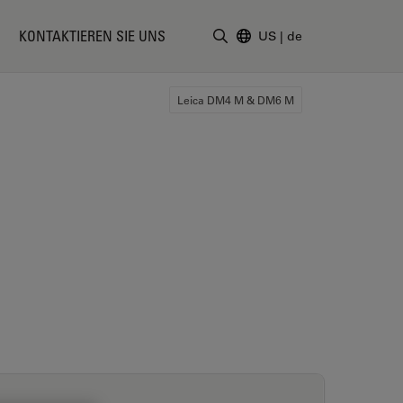
KONTAKTIEREN SIE UNS
US
|
de
Suchbegriff eingeben
Leica DM4 M & DM6 M