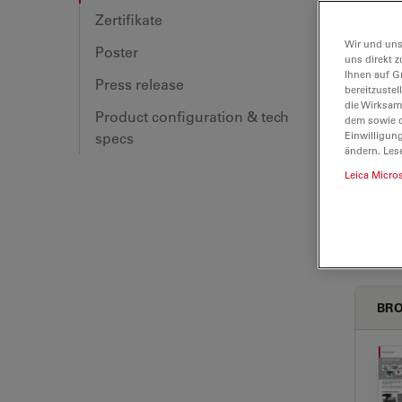
Zertifikate
Wir und uns
Poster
uns direkt z
Ihnen auf G
Press release
bereitzuste
die Wirksam
Product configuration & tech
dem sowie d
specs
Einwilligun
ändern. Les
Leica Micro
BRO