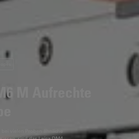
copes
M6 M
Aufrechte
pe
 bei vielen Proben ähnliche
müssen, sind das Leica DM4