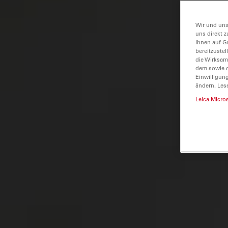
Wir und uns
uns direkt z
Ihnen auf G
bereitzuste
die Wirksam
dem sowie d
Einwilligun
ändern. Les
Leica Micro