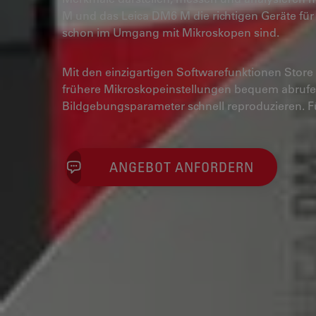
M und das Leica DM6 M die richtigen Geräte für 
schon im Umgang mit Mikroskopen sind.
Mit den einzigartigen Softwarefunktionen Store
frühere Mikroskopeinstellungen bequem abruf
Bildgebungsparameter schnell reproduzieren. Fü
ANGEBOT ANFORDERN