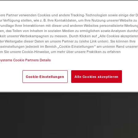
ere Partner verwenden Cookies und andere Tracking-Technologien sowie einige der Da
ur Verfügung stellen, wie z. B. Ihre Kontaktdaten, um Ihre Nutzung unserer Website zu
rundlage Ihrer Interaktionen mit dieser und anderen Websites personalisierte Werbun
llen, das Teilen von Inhalten in sozialen Medien zu ermöglichen sowie Analysen durc
keit unserer Werbekampagnen zu messen. Durch Klicken auf „Alle Cookies akzeptiere
er Weitergabe dieser Daten an unsere Partner zu (siehe Link unten). Sie können Ihre
gseinstellungen jederzeit im Bereich „Cookie-Einstellungen“ am unteren Rand unserer
en Sie unsere Cookie-Hinweise, um mehr über unsere Praktiken zu erfahren
systems Cookie Partners Details
Cookie-Einstellungen
Alle Cookies akzeptieren