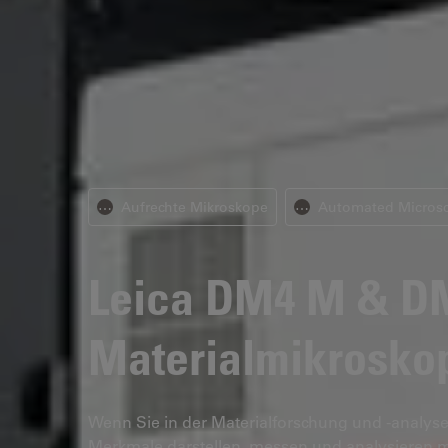
Aufrechte Mikroskope
Automated Micros
⋯
⋯
Leica DM4 M & D
Materialmikrosko
Wenn Sie in der Materialforschung und -analyse
Merkmale darstellen, messen und analysieren 