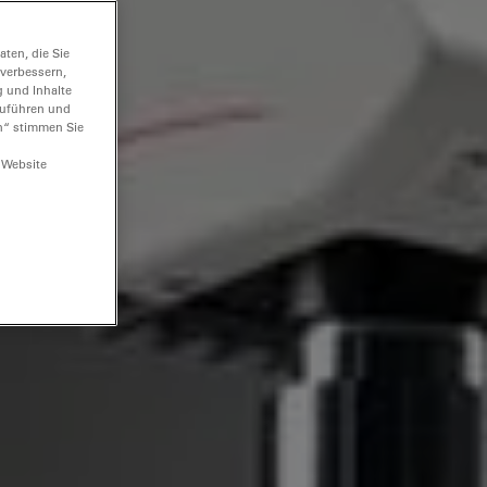
ten, die Sie
 verbessern,
g und Inhalte
hzuführen und
n“ stimmen Sie
 Website