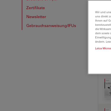
Zertifikate
BRO
Wir und uns
Newsletter
uns direkt z
Ihnen auf G
Gebrauchsanweisung/IFUs
bereitzuste
die Wirksam
dem sowie d
Einwilligun
ändern. Les
Leica Micro