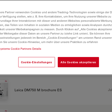
CHURE OR FLYER
ere Partner verwenden Cookies und andere Tracking-Technologien sowie einige der Da
ur Verfügung stellen, wie z. B. Ihre Kontaktdaten, um Ihre Nutzung unserer Website zu
rundlage Ihrer Interaktionen mit dieser und anderen Websites personalisierte Werbun
llen, das Teilen von Inhalten in sozialen Medien zu ermöglichen sowie Analysen durc
keit unserer Werbekampagnen zu messen. Durch Klicken auf „Alle Cookies akzeptiere
Jul
Leica DM750 M brochure DE
er Weitergabe dieser Daten an unsere Partner zu (siehe Link unten). Sie können Ihre
gseinstellungen jederzeit im Bereich „Cookie-Einstellungen“ am unteren Rand unserer
en Sie unsere Cookie-Hinweise, um mehr über unsere Praktiken zu erfahren
systems Cookie Partners Details
Jul
Leica DM750 M Brochure EN
Cookie-Einstellungen
Alle Cookies akzeptieren
Jul
Leica DM750 M brochure ES