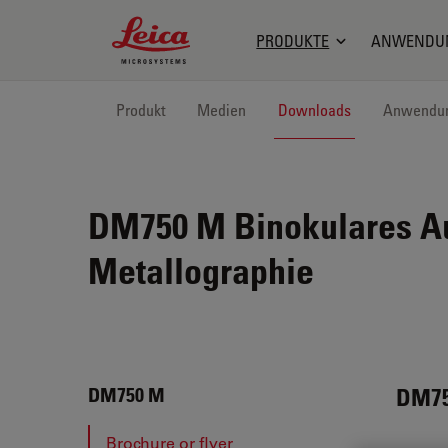
Leica Microsystems Logo
PRODUKTE
ANWENDU
Produkt
Medien
Downloads
Anwendu
DM750 M
Binokulares A
Metallographie
DM7
DM750 M
Brochure or flyer