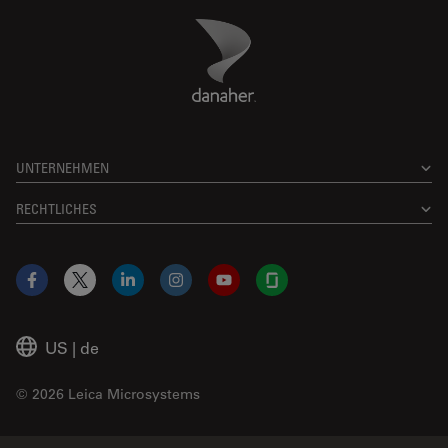
Danaher Logo
Footer
UNTERNEHMEN
RECHTLICHES
Facebook
X
LinkedIn
Instagram
YouTube
Glassdoor
US
|
de
© 2026 Leica Microsystems