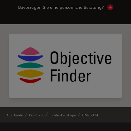
Bevorzugen Sie eine persönliche Beratung?
Show local
Startseite
Produkte
Lichtmikroskope
DM750 M