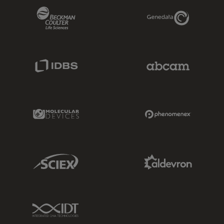
Beckman Coulter Link
Genedata Link
IDBS Link
Abcam Limited
Molecular Devices Link
Phenomenex L
Sciex Link
Aldevron Link
IDT Link