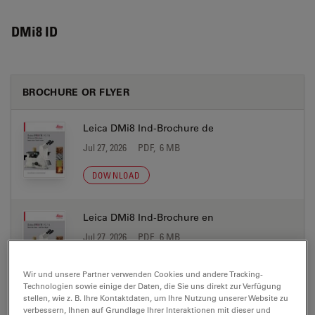
DMi8 ID
BROCHURE OR FLYER
Leica DMi8 Ind-Brochure de
Jul 27, 2026
PDF, 6 MB
DOWNLOAD
Leica DMi8 Ind-Brochure en
Jul 27, 2026
PDF, 6 MB
DOWNLOAD
Wir und unsere Partner verwenden Cookies und andere Tracking-
Technologien sowie einige der Daten, die Sie uns direkt zur Verfügung
stellen, wie z. B. Ihre Kontaktdaten, um Ihre Nutzung unserer Website zu
Leica DMi8 Ind-Brochure es
verbessern, Ihnen auf Grundlage Ihrer Interaktionen mit dieser und