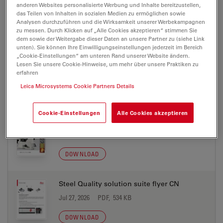
anderen Websites personalisierte Werbung und Inhalte bereitzustellen,
Jul 27, 2026
PDF, 2 MB
das Teilen von Inhalten in sozialen Medien zu ermöglichen sowie
Analysen durchzuführen und die Wirksamkeit unserer Werbekampagnen
DOWNLOAD
zu messen. Durch Klicken auf „Alle Cookies akzeptieren“ stimmen Sie
dem sowie der Weitergabe dieser Daten an unsere Partner zu (siehe Link
unten). Sie können Ihre Einwilligungseinstellungen jederzeit im Bereich
„Cookie-Einstellungen“ am unteren Rand unserer Website ändern.
Leica DMi8 Ind-Brochure it
Lesen Sie unsere Cookie-Hinweise, um mehr über unsere Praktiken zu
Jul 27, 2026
PDF, 2 MB
erfahren
Leica Microsystems Cookie Partners Details
DOWNLOAD
Cookie-Einstellungen
Alle Cookies akzeptieren
Leica DMi8 Ind-Brochure jp
Jul 27, 2026
PDF, 4 MB
DOWNLOAD
Steel Quality solution suite flyer CN
Jul 27, 2026
PDF, 534 KB
DOWNLOAD