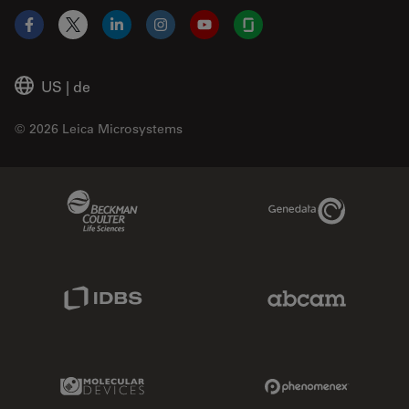
Facebook
X
LinkedIn
Instagram
YouTube
Glassdoor
US
|
de
© 2026 Leica Microsystems
Beckman Coulter Link
Genedata Link
IDBS Link
Abcam Limited
Molecular Devices Link
Phenomenex L