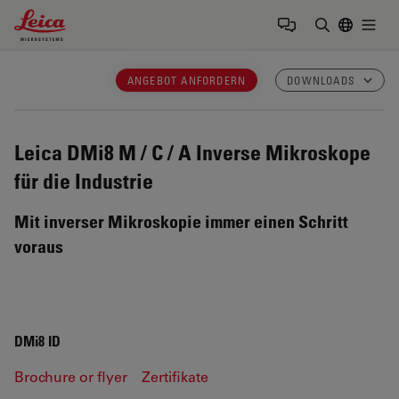
Leica Microsystems Logo
Togg
Suchbegrif
ANGEBOT ANFORDERN
DOWNLOADS
Leica DMi8 M / C / A
Inverse Mikroskope
für die Industrie
Mit inverser Mikroskopie immer einen Schritt
voraus
DMi8 ID
Brochure or flyer
Zertifikate