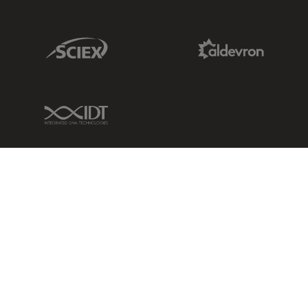
Sciex Link
Aldevron Link
IDT Link