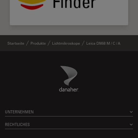
Startseite
Produkte
Lichtmikroskope
Leica DMi8 M / C / A
Danaher Logo
Footer
UNTERNEHMEN
RECHTLICHES