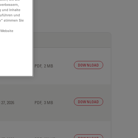
 verbessern,
g und Inhalte
hzuführen und
n“ stimmen Sie
 Website
DOWNLOAD
 27, 2026
PDF, 2 MB
DOWNLOAD
 27, 2026
PDF, 3 MB