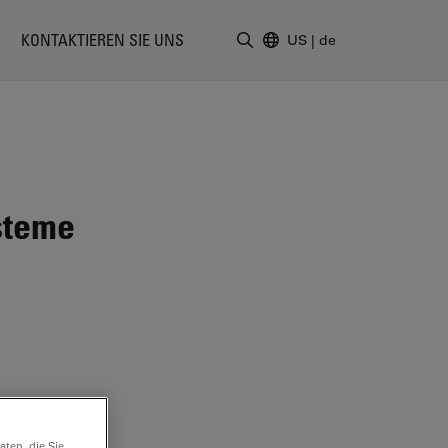
KONTAKTIEREN SIE UNS
US
|
de
Suchbegriff eingeben
steme
ten, die Sie