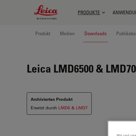
Leica Microsystems Logo
PRODUKTE
ANWENDU
Produkt
Medien
Downloads
Publikati
Leica LMD6500 & LMD70
Archiviertes Produkt
Ersetzt durch
LMD6 & LMD7
Wir und uns