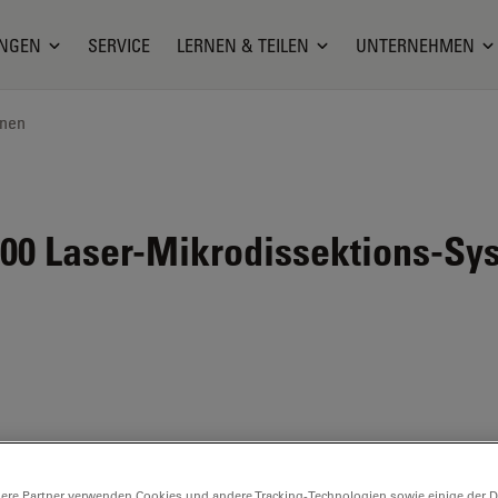
NGEN
SERVICE
LERNEN & TEILEN
UNTERNEHMEN
onen
00
Laser-Mikrodissektions-Sy
ere Partner verwenden Cookies und andere Tracking-Technologien sowie einige der Da