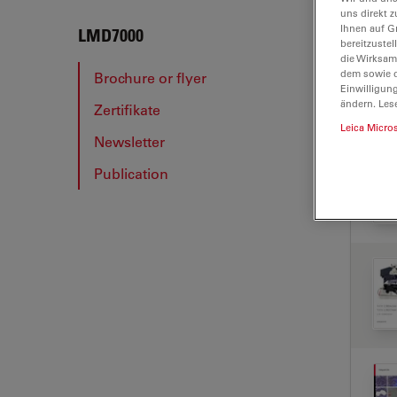
uns direkt z
Ihnen auf G
LMD7
LMD7000
bereitzuste
die Wirksam
dem sowie d
Brochure or flyer
Einwilligun
ändern. Les
Zertifikate
BRO
Leica Micro
Newsletter
Publication