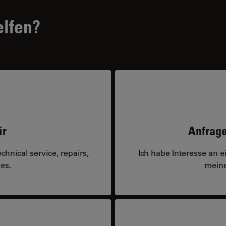
elfen?
ir
Anfrage
hnical service, repairs,
Ich habe Interesse an 
es.
meine