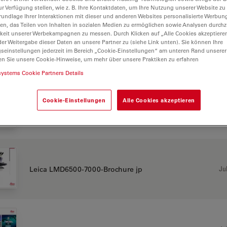
ur Verfügung stellen, wie z. B. Ihre Kontaktdaten, um Ihre Nutzung unserer Website zu
rundlage Ihrer Interaktionen mit dieser und anderen Websites personalisierte Werbun
000
llen, das Teilen von Inhalten in sozialen Medien zu ermöglichen sowie Analysen durc
keit unserer Werbekampagnen zu messen. Durch Klicken auf „Alle Cookies akzeptiere
er Weitergabe dieser Daten an unsere Partner zu (siehe Link unten). Sie können Ihre
gseinstellungen jederzeit im Bereich „Cookie-Einstellungen“ am unteren Rand unserer
en Sie unsere Cookie-Hinweise, um mehr über unsere Praktiken zu erfahren
CHURE OR FLYER
systems Cookie Partners Details
Cookie-Einstellungen
Alle Cookies akzeptieren
Jul
Leica LMD6500-7000-Brochure CN
Jul
Leica LMD6500-7000-Brochure jp