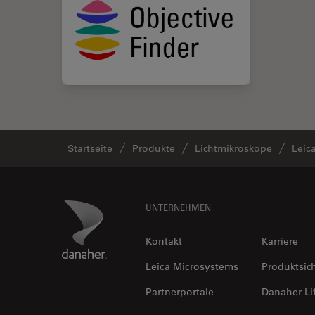
Startseite
Produkte
Lichtmikroskope
Leic
Footer
Danaher Logo
UNTERNEHMEN
Kontakt
Karriere
Leica Microsystems
Produktsic
Partnerportale
Danaher Li