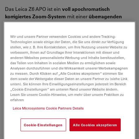
Das Leica Z6 APO ist ein
voll apochromatisch
korrigiertes Zoom-System
mit einer
überragenden
Lichtausbeute
. Der hohe Kontrast und die hohe
Auflösung ermöglichen detaillierte Analysen. Der
Wir und unsere Partner verwenden Cookies und andere Tracking-
einzelne Strahlengang bietet eine parallaxfreie 2D-
Technologien sowie einige der Daten, die Sie uns direkt zur Verfügung
Betrachtung.
stellen, wie z. B. Ihre Kontaktdaten, um Ihre Nutzung unserer Website zu
verbessern, Ihnen auf Grundlage Ihrer Interaktionen mit dieser und
anderen Websites personalisierte Werbung und Inhalte bereitzustellen,
Zusammen mit den Leica DFC-Kameras und der Leica
das Teilen von Inhalten in sozialen Medien zu ermöglichen sowie
Application Suite eignet sich das Leica Z6 APO für die
Analysen durchzuführen und die Wirksamkeit unserer Werbekampagnen
digitale Bildbearbeitung.
zu messen. Durch Klicken auf „Alle Cookies akzeptieren“ stimmen Sie
dem sowie der Weitergabe dieser Daten an unsere Partner zu (siehe Link
unten). Sie können Ihre Einwilligungseinstellungen jederzeit im Bereich
Der
modulare Aufbau
erlaubt die nahtlose Anpassung
„Cookie-Einstellungen“ am unteren Rand unserer Website ändern.
an individuelle Anforderungen. Der direkte Anschluss
Lesen Sie unsere Cookie-Hinweise, um mehr über unsere Praktiken zu
erfahren
einer DFC-Kamera
nutzt das verfügbare Licht optimal
aus.
Für Sichtprüfungen wird ein Binokulartubus aus
Leica Microsystems Cookie Partners Details
der Stereo-Serie verwendet.
Cookie-Einstellungen
Alle Cookies akzeptieren