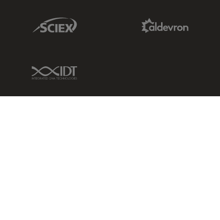
Sciex Link
Aldevron Link
IDT Link