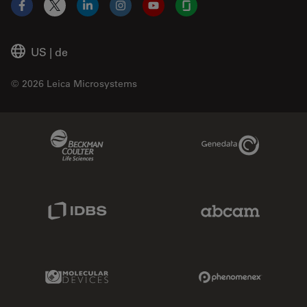
Facebook
X
LinkedIn
Instagram
YouTube
Glassdoor
US
|
de
© 2026 Leica Microsystems
Beckman Coulter Link
Genedata Link
IDBS Link
Abcam Limited
Molecular Devices Link
Phenomenex L