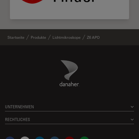
Startseite
Produkte
Lichtmikroskope
Z6 APO
Danaher Logo
Footer
UNTERNEHMEN
RECHTLICHES